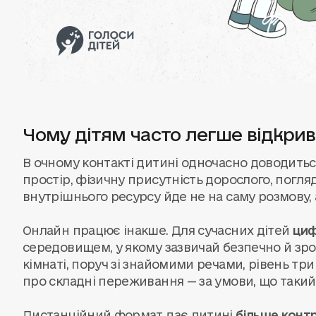
Чому дітям часто легше відкри
В очному контакті дитині одночасно доводить
простір, фізичну присутність дорослого, погляд
внутрішнього ресурсу йде не на саму розмову, а
Онлайн працює інакше. Для сучасних дітей
циф
середовищем, у якому зазвичай безпечно й зро
кімнаті, поруч зі знайомими речами, рівень три
про складні переживання — за умови, що такий 
Дистанційний формат дає дитині
більше конт