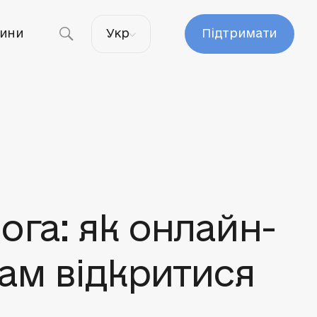
ини
Укр
Підтримати
ога: як онлайн-
кам відкритися