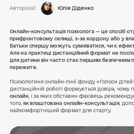
Автор(ка):
Юлія Діденко
Онлайн-консультація психолога — це спосіб от
прифронтовому селищі, з-за кордону або у влас
Батьки спершу можуть сумніватися, чи є ефек
Але на практиці дистанційний формат не посла
для дитини він часто стає першим безпечним 
пережите.
Психологиня онлайн-лінії фонду «Голоси діте
дистанційній роботі формується довіра, чому 
онлайн
, і за яких обставин фахівець рекоменд
того,
як влаштована онлайн-консультація
, доп
найкомфортніший формат для старту.