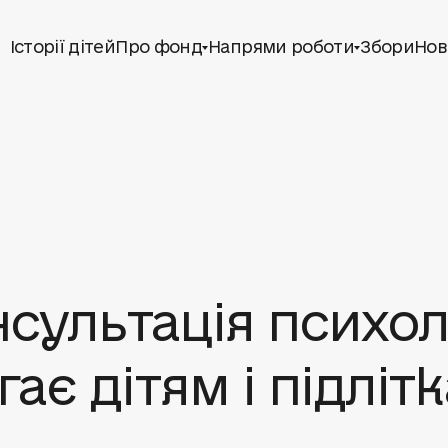
Історії дітей
Про фонд
Напрями роботи
Збори
Нов
сультація психол
є дітям і підліт