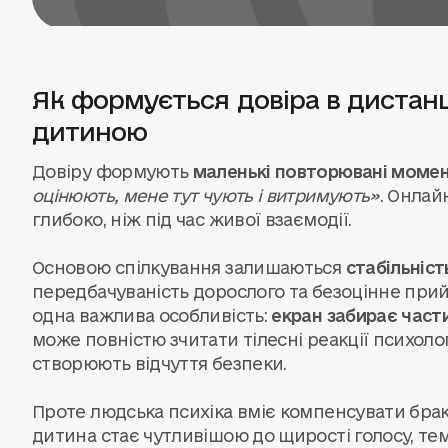
Як формується довіра в дистанц
дитиною
Довіру формують
маленькі повторювані моме
оцінюють, мене тут чують і витримують»
. Онлай
глибоко, ніж під час живої взаємодії.
Основою спілкування залишаються
стабільніст
передбачуваність дорослого та безоцінне при
одна важлива особливість:
екран забирає част
може повністю зчитати тілесні реакції психоло
створюють відчуття безпеки.
Проте людська психіка вміє компенсувати брак
дитина стає чутливішою до щирості голосу, те