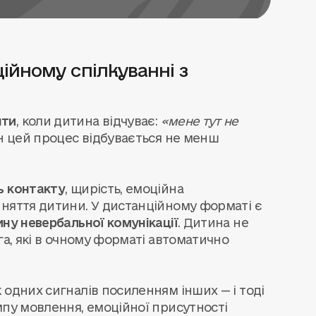
ійному спілкуванні з
нти
, коли дитина відчуває:
«мене тут не
н цей процес відбувається не менш
ь контакту
, щирість, емоційна
йняття дитини. У дистанційному форматі є
ину невербальної комунікації
. Дитина не
га, які в очному форматі автоматично
 одних сигналів посиленням інших — і тоді
мпу мовлення, емоційної присутності