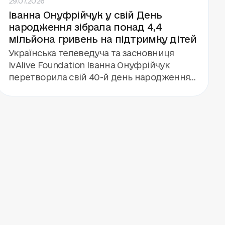
Іванна Онуфрійчук у свій День
Бутенком. А ще — гурт «Антитіла», який
народження зібрала понад 4,4
дав концерт для 112 дітей і команди кемпу.
мільйона гривень на підтримку дітей
Українська телеведуча та засновниця
IvAlive Foundation Іванна Онуфрійчук
перетворила свій 40-й день народження
на благодійну подію. Замість подарунків
вона запропонувала гостям підтримати
будівництво «Центру дитинства» фонду
«Голоси дітей». Завдяки збору та
особистому внеску Іванни та її родини
вдалося залучити понад 4,4 мільйона
гривень.