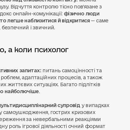
узу. Відчуття контролю тісно пов’язане з
докс онлайн-комунікації:
фізично люди
сто легше наблизитися й відкритися
— саме
 безпечний і звичний.
, а коли психолог
тивних запитах:
питань самоцінності та
проблем, адаптаційних процесів, а також
х життєвих ситуаціях. Багато підлітків
ро найболючіше
.
ультидисциплінарний супровід
у випадках
ку самоушкодження, гострих кризових
стереження за невербальними реакціями
дну роль ігрової діяльності очний формат