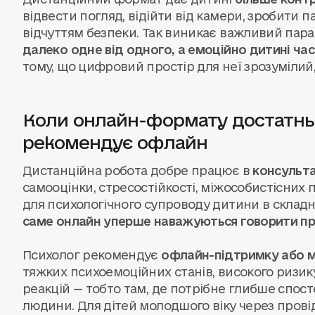
відвести погляд, відійти від камери, зробити па
відчуттям безпеки. Так виникає важливий пара
далеко одне від одного, а емоційно дитині ча
тому, що цифровий простір для неї зрозумілий,
Коли онлайн-формату достатньо
рекомендує офлайн
Дистанційна робота добре працює в
консульта
самооцінки, стресостійкості, міжособистісних 
для психологічного супроводу дитини в складни
саме онлайн уперше наважуються говорити п
Психолог рекомендує
офлайн-підтримку або м
тяжких психоемоційних станів, високого ризи
реакцій — тобто там, де потрібне глибше спо
людини. Для дітей молодшого віку через прові