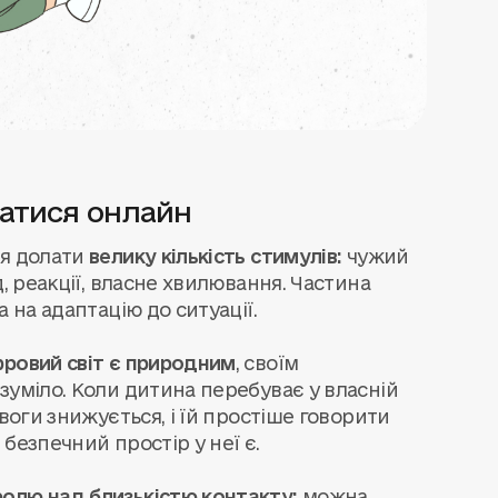
ватися онлайн
ся долати
велику кількість стимулів:
чужий
, реакції, власне хвилювання. Частина
 на адаптацію до ситуації.
ровий світ є природним
, своїм
зуміло. Коли дитина перебуває у власній
воги знижується, і їй простіше говорити
безпечний простір у неї є.
ролю над близькістю контакту:
можна