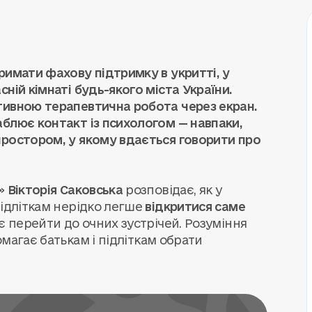
римати фахову підтримку в укритті, у
ній кімнаті будь-якого міста України.
тивною терапевтична робота через екран.
блює контакт із психологом — навпаки,
простором, у якому вдається говорити про
й»
Вікторія Саковська
розповідає, як у
підліткам нерідко легше
відкритися саме
ує перейти до очних зустрічей. Розуміння
омагає батькам і підліткам обрати