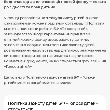
Водночас одна з ключових цінностей фонду — повага
до гідності та прав дитини.
У фонді розробили
Політику захисту дітей,
з якою
ознайомлений кожен працівник організації. Політика
містить принципи роботи БФ «Голоси дітей»,
законодавство щодо гарантування прав дітей,
етичний кодекс фонду щодо захисту дитини,
запобігання порушенням політики захисту дітей,
розпізнавання насильства над дитиною, реагування на
випадки підозри щодо насильства над дитиною,
нормативні документи, на які спирається фахівець БФ
«Голоси дітей».
Детально з
Політикою захисту дітей БФ «Голоси
дітей»
можна ознайомитись нижче:
Політика захисту дітей БФ «Голоси дітей»
стосується: