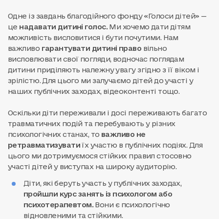
Одне із завдань благодійного фонду «Голоси дітей» —
це
надавати дитині голос.
Ми хочемо дати дітям
можливість висловитися і бути почутими. Нам
важливо
гарантувати дитині право
вільно
висловлювати свої погляди, водночас поглядам
дитини приділяють належну увагу згідно з її віком і
зрілістю. Для цього ми залучаємо дітей до участі у
наших публічних заходах, відеоконтенті тощо.
Оскільки діти переживали і досі переживають багато
травматичних подій та перебувають у різних
психологічних станах, то
важливо не
ретравматизувати
їх участю в публічних подіях. Для
цього ми дотримуємося стійких правил стосовно
участі дітей у виступах на широку аудиторію.
Діти, які беруть участь у публічних заходах,
пройшли курс занять із психологом або
психотерапевтом.
Вони є психологічно
відновленими та стійкими.