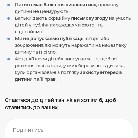
Дитина
має бажання висловитися
, промову
дитини не цензурують.
Батьки дають офіційну
письмову згоду
на участь
дітей у публічних заходах чи фото- та
відеозйомці.
Ми
не допускаємо публікації
історії або
зображення, які можуть наражати на небезпеку
дитину та її сім’ю.
Фонд «Голоси дітей» виступає за те, щоб всі
рішення і всі заходи, у яких бере участь дитина,
були організовані з погляду
захисту інтересів
дитини та її прав.
Ставтеся до дітей так, як ви хотіли б, щоб
ставились до ваших.
Поділитись: