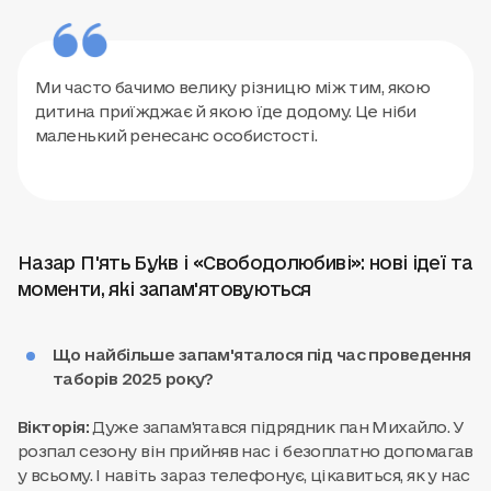
Ми часто бачимо велику різницю між тим, якою
дитина приїжджає й якою їде додому. Це ніби
маленький ренесанс особистості.
Назар П'ять Букв і «Свободолюбиві»: нові ідеї та
моменти, які запам'ятовуються
Що найбільше запам'яталося під час проведення
таборів 2025 року?
Вікторія:
Дуже запам'ятався підрядник пан Михайло. У
розпал сезону він прийняв нас і безоплатно допомагав
у всьому. І навіть зараз телефонує, цікавиться, як у нас