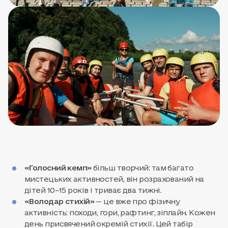
«Голосний кемп»
більш творчий: там багато
мистецьких активностей, він розрахований на
дітей 10–15 років і триває два тижні.
«Володар стихій»
— це вже про фізичну
активність: походи, гори, рафтинг, зіплайн. Кожен
день присвячений окремій стихії. Цей табір