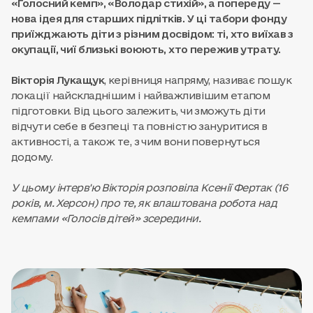
«Голосний кемп», «Володар стихій», а попереду —
нова ідея для старших підлітків. У ці табори фонду
приїжджають діти з різним досвідом: ті, хто виїхав з
окупації, чиї близькі воюють, хто пережив утрату.
Вікторія Лукащук
, керівниця напряму, називає пошук
локації найскладнішим і найважливішим етапом
підготовки. Від цього залежить, чи зможуть діти
відчути себе в безпеці та повністю зануритися в
активності, а також те, з чим вони повернуться
додому.
У цьому інтерв'ю Вікторія розповіла Ксенії Фертак (16
років, м. Херсон) про те, як влаштована робота над
кемпами «Голосів дітей» зсередини.