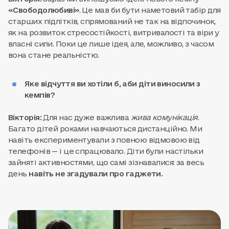
«Свободолюбиві»
. Це мав би бути наметовий табір для
старших підлітків, спрямований не так на відпочинок,
як на розвиток стресостійкості, витривалості та віри у
власні сили. Поки це лише ідея, але, можливо, з часом
вона стане реальністю.
Яке відчуття ви хотіли б, аби діти виносили з
кемпів?
Вікторія:
Для нас дуже важлива
жива комунікація
.
Багато дітей роками навчаються дистанційно. Ми
навіть експериментували з повною відмовою від
телефонів — і це спрацювало. Діти були настільки
зайняті активностями, що самі зізнавалися: за весь
день
навіть не згадували про гаджети.