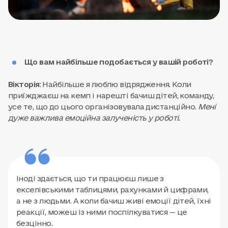
Що вам найбільше подобається у вашій роботі?
Вікторія
: Найбільше я люблю відрядження. Коли
приїжджаєш на кемп і нарешті бачиш дітей, команду,
усе те, що до цього організовувала дистанційно.
Мені
дуже важлива емоційна залученість у роботі.
Іноді здається, що ти працюєш лише з
екселівськими таблицями, рахунками й цифрами,
а не з людьми. А коли бачиш живі емоції дітей, їхні
реакції, можеш із ними поспілкуватися — це
безцінно.