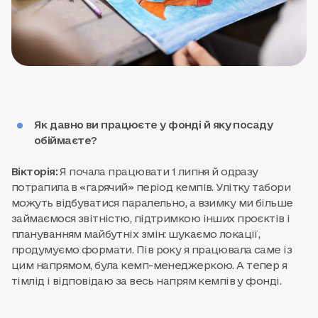
Як давно ви працюєте у фонді й яку посаду
обіймаєте?
Вікторія:
Я почала працювати 1 липня й одразу
потрапила в «гарячий» період кемпів. Улітку табори
можуть відбуватися паралельно, а взимку ми більше
займаємося звітністю, підтримкою інших проєктів і
плануванням майбутніх змін: шукаємо локації,
продумуємо формати. Пів року я працювала саме із
цим напрямом, була кемп-менеджеркою. А тепер я
тімлід і відповідаю за весь напрям кемпів у фонді.