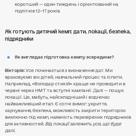
коротший — один тиждень і орієнтований на
підлітків 12–17 років.
Як готують дитячий кемп: дати, локації, безпека,
підрядники
Як виглядає підготовка кемпу зсередини?
Вікторія:
Усе починається з визначення дат. Ми
враховуємо вік дітей, навчальний процес та іспити.
Наприклад, «Володар стихій» краще не проводити в
червні через НМТ та вступні кампанії. Далі — пошук
локації. Це, мабуть, найскладніший і водночас
найважливіший етап. Є сотні вимог: укриття,
харчування, безпека, можливість закрити територію
виключно під кемп, наявність перевірених підрядників
для активностей.
Від локації залежить усе, що буде
далі.