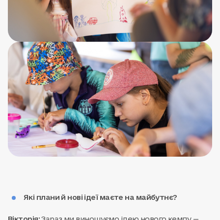
Які плани й нові ідеї маєте на майбутнє?
Вікторія:
Зараз ми виношуємо ідею нового кемпу —