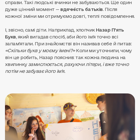
справи. Такі людські вчинки не забуваються. Ще один
дуже цінний момент —
вдячність батьків
. Після
кожної зміни ми отримуємо довгі, теплі повідомлення.
І, звісно, самі діти. Наприклад, хлопчик
Назар П'ять
Букв
, який вигадав спосіб, аби його ім'я точно всі
запам'ятали. При знайомстві він називав себе й питав:
«Скільки букв у моєму імені?»
Коли ми уточнили, чому
він це робить, Назар пояснив: так кожна людина на
хвилинку
замислюється, рахуючи літери, і вже точно
потім не забуває його ім'я.