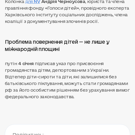
Колонка
для
NV
Андрія Черноусова
, юриста та члена
правління фонду «Голоси дітей», провідного експерта
Харківського інституту соціальних досліджень, члена
коаліції з документування злочинів росії.
Проблема повернення дітей — не лише у
міжнародній площині
путін
4 січня
підписав указ про присвоєння
громадянства дітям, депортованим з України.
Відтепер діти-сироти та діти, які залишилися без
батьківського піклування, можуть стати громадянами
рф за його особистим рішенням без урахування вимог
федерального законодавства.