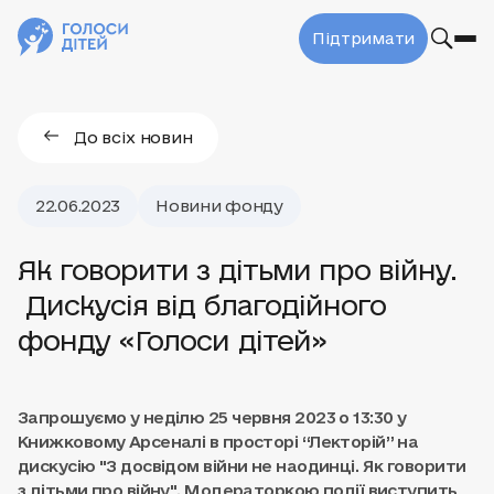
Підтримати
До всіх новин
22.06.2023
Новини фонду
Як говорити з дітьми про війну.
Дискусія від благодійного
фонду «Голоси дітей»
Запрошуємо у неділю 25 червня 2023 о 13:30 у
Книжковому Арсеналі в просторі “Лекторій” на
дискусію "З досвідом війни не наодинці. Як говорити
з дітьми про війну". Модераторкою події виступить