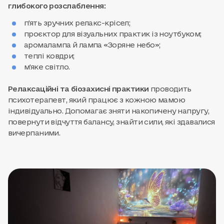
глибокого розслаблення:
п'ять зручних релакс-крісел;
проєктор для візуальних практик із ноутбуком;
аромалампа й лампа «Зоряне небо»;
теплі ковдри;
м'яке світло.
Релаксаційні та біозахисні практики
проводить
психотерапевт, який працює з кожною мамою
індивідуально. Допомагає зняти накопичену напругу,
повернути відчуття балансу, знайти сили, які здавалися
вичерпаними.