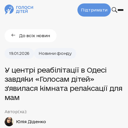
Підтримати
До всіх новин
19.01.2026
Новини фонду
У центрі реабілітації в Одесі
завдяки «Голосам дітей»
з'явилася кімната релаксації для
мам
Автор(ка):
Юлія Діденко