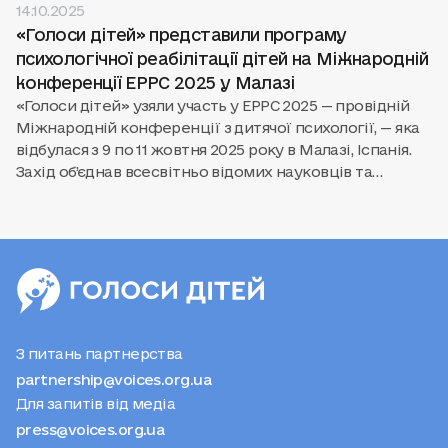
14.10.2025
«Голоси дітей» представили програму
психологічної реабілітації дітей на Міжнародній
конференції EPPC 2025 у Малазі
«Голоси дітей» узяли участь у EPPC 2025 — провідній
Міжнародній конференції з дитячої психології, — яка
відбулася з 9 по 11 жовтня 2025 року в Малазі, Іспанія.
Захід об’єднав всесвітньо відомих науковців та
практиків, які представили сучасні дослідження й
розповіли про інноваційні підходи у сфері дитячої
психології.
З питань партнерства
partnership@voices.org.ua
Для запитів від медіа
press@voices.org.ua