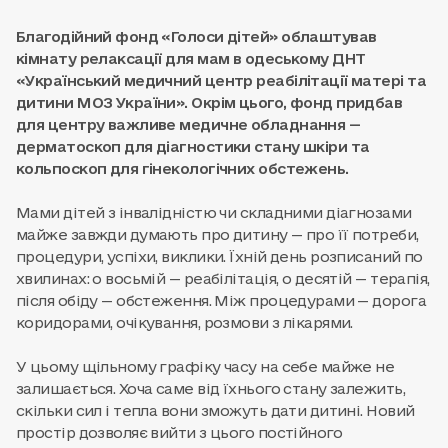
Благодійний фонд «Голоси дітей» облаштував
кімнату релаксації для мам в одеському ДНТ
«Український медичний центр реабілітації матері та
дитини МОЗ України». Окрім цього, фонд придбав
для центру важливе медичне обладнання —
дерматоскоп для діагностики стану шкіри та
кольпоскоп для гінекологічних обстежень.
Мами дітей з інвалідністю чи складними діагнозами
майже завжди думають про дитину — про її потреби,
процедури, успіхи, виклики. Їхній день розписаний по
хвилинах: о восьмій — реабілітація, о десятій — терапія,
після обіду — обстеження. Між процедурами — дорога
коридорами, очікування, розмови з лікарями.
У цьому щільному графіку часу на себе майже не
залишається. Хоча саме від їхнього стану залежить,
скільки сил і тепла вони зможуть дати дитині. Новий
простір дозволяє вийти з цього постійного