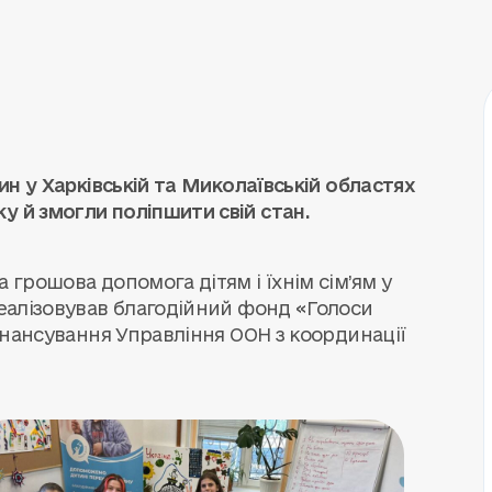
дин у Харківській та Миколаївській областях
у й змогли поліпшити свій стан.
 грошова допомога дітям і їхнім сім’ям у
реалізовував благодійний фонд «Голоси
фінансування Управління ООН з координації