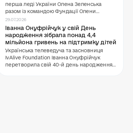
448 дітей, які зазнали впливу війни.
перша леді України Олена Зеленська
разом із командою Фундації Олени
29.07.2026
Зеленської та міністром освіти Андрієм
Іванна Онуфрійчук у свій День
Бутенком. А ще — гурт «Антитіла», який
народження зібрала понад 4,4
дав концерт для 112 дітей і команди кемпу.
мільйона гривень на підтримку дітей
Українська телеведуча та засновниця
IvAlive Foundation Іванна Онуфрійчук
перетворила свій 40-й день народження
на благодійну подію. Замість подарунків
вона запропонувала гостям підтримати
будівництво «Центру дитинства» фонду
«Голоси дітей». Завдяки збору та
особистому внеску Іванни та її родини
вдалося залучити понад 4,4 мільйона
гривень.