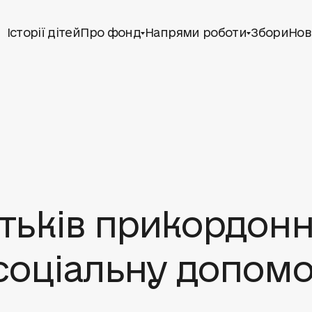
Історії дітей
Про фонд
Напрями роботи
Збори
Нов
батьків прикордон
соціальну допомо