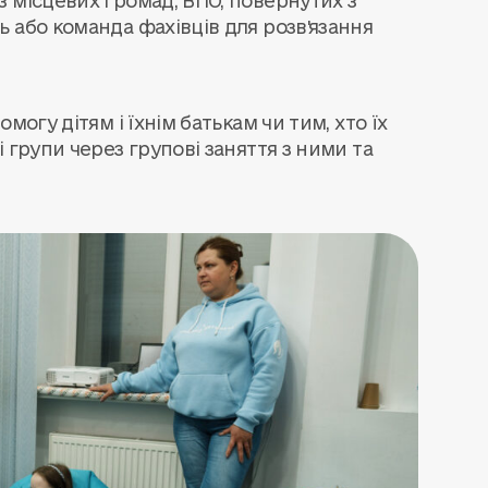
 місцевих громад, ВПО, повернутих з
 або команда фахівців для розв'язання
могу дітям і їхнім батькам чи тим, хто їх
 групи через групові заняття з ними та