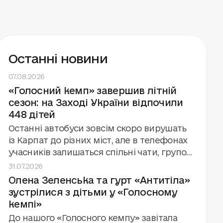
Останні новини
07.08.2026
«Голосний кемп» завершив літній
сезон: на Заході України відпочили
448 дітей
Останні автобуси зовсім скоро вирушать
із Карпат до різних міст, але в телефонах
учасників залишаться спільні чати, групові
31.07.2026
фото й обіцянки зустрітися знову.
Олена Зеленська та гурт «Антитіла»
«Голосний кемп» завершив третій сезон
зустрілися з дітьми у «Голосному
поспіль за підтримки та у співпраці з
кемпі»
Фундацією Олени Зеленської. Цього літа
фонд «Голоси дітей» провів вісім змін для
До нашого «Голосного кемпу» завітала