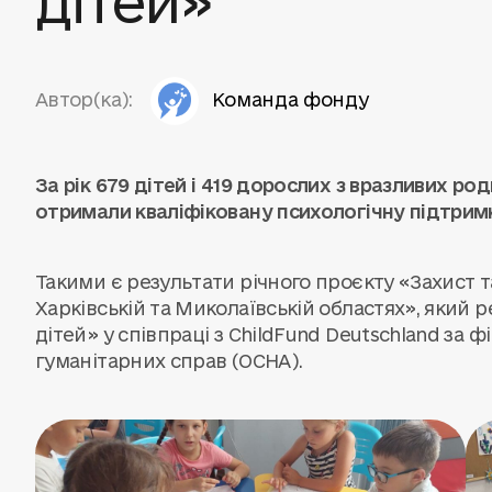
Автор(ка):
Команда фонду
За рік 679 дітей і 419 дорослих з вразливих ро
отримали кваліфіковану психологічну підтримк
Такими є результати річного проєкту «Захист та
Харківській та Миколаївській областях», який 
дітей» у співпраці з ChildFund Deutschland за 
гуманітарних справ (OCHA).