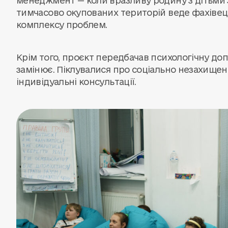
менеджмент — коли вразливу родину з дітьми з
тимчасово окупованих територій веде фахівець
комплексу проблем.
Крім того, проєкт передбачав психологічну допо
замінює. Піклувалися про соціально незахищені
індивідуальні консультації.