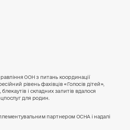
правління ООН з питань координації
сійний рівень фахівців «Голосів дітей»,
, блекаутів і складних запитів вдалося
оцпослуг для родин.
мплементувальним партнером OCHA і надалі