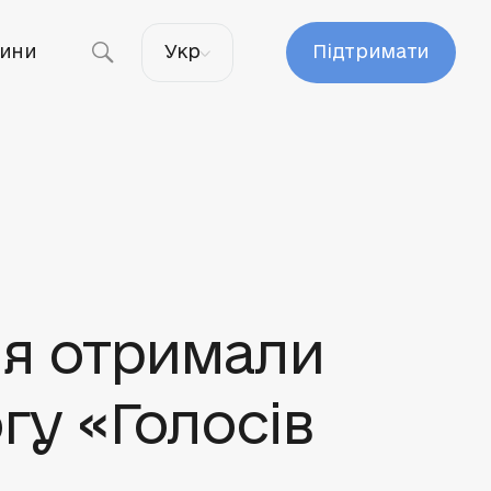
ини
Укр
Підтримати
ня отримали
гу «Голосів