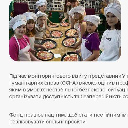
Під час моніторингового візиту представник У
гуманітарних справ (ОСНА) високо оцінив профе
яким в умовах нестабільної безпекової ситуації
організувати доступність та безперебійність с
Фонд працює над тим, щоб стати постійним і
реалізовувати спільні проєкти.