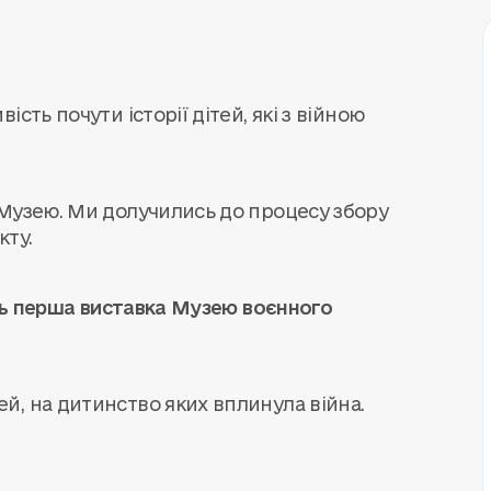
сть почути історії дітей, які з війною
 Музею. Ми долучились до процесу збору
кту.
ась перша виставка Музею воєнного
й, на дитинство яких вплинула війна.