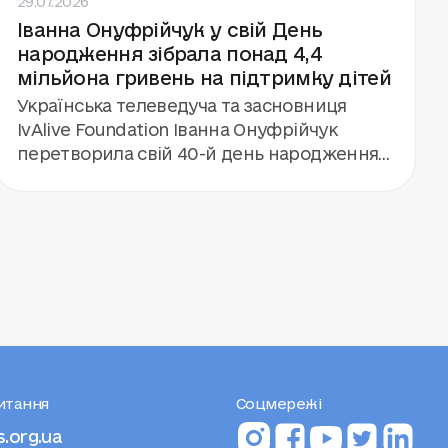
Іванна Онуфрійчук у свій День
Бутенком. А ще — гурт «Антитіла», який
народження зібрала понад 4,4
дав концерт для 112 дітей і команди кемпу.
мільйона гривень на підтримку дітей
Українська телеведуча та засновниця
IvAlive Foundation Іванна Онуфрійчук
перетворила свій 40-й день народження
на благодійну подію. Замість подарунків
вона запропонувала гостям підтримати
будівництво «Центру дитинства» фонду
«Голоси дітей». Завдяки збору та
особистому внеску Іванни та її родини
вдалося залучити понад 4,4 мільйона
гривень.
питання
Соцмережі
s.org.ua