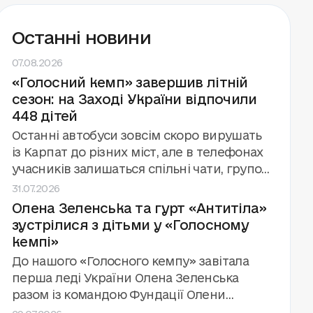
Останні новини
07.08.2026
«Голосний кемп» завершив літній
сезон: на Заході України відпочили
448 дітей
Останні автобуси зовсім скоро вирушать
із Карпат до різних міст, але в телефонах
учасників залишаться спільні чати, групові
31.07.2026
фото й обіцянки зустрітися знову.
Олена Зеленська та гурт «Антитіла»
«Голосний кемп» завершив третій сезон
зустрілися з дітьми у «Голосному
поспіль за підтримки та у співпраці з
кемпі»
Фундацією Олени Зеленської. Цього літа
фонд «Голоси дітей» провів вісім змін для
До нашого «Голосного кемпу» завітала
448 дітей, які зазнали впливу війни.
перша леді України Олена Зеленська
разом із командою Фундації Олени
29.07.2026
Зеленської та міністром освіти Андрієм