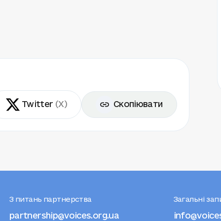
Twitter
(X)
Скопіювати
З питань партнерства
Загальні за
partnership@voices.org.ua
info@voice