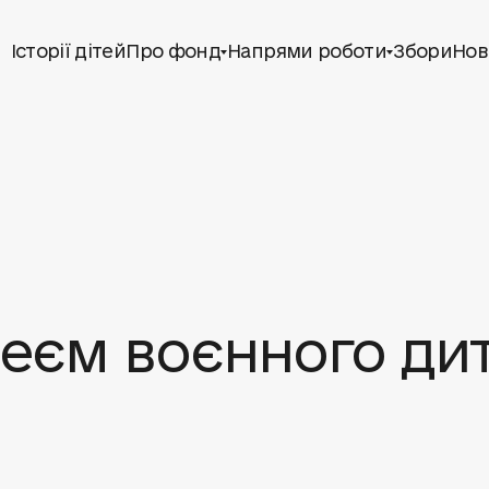
Історії дітей
Про фонд
Напрями роботи
Збори
Нов
зеєм воєнного ди