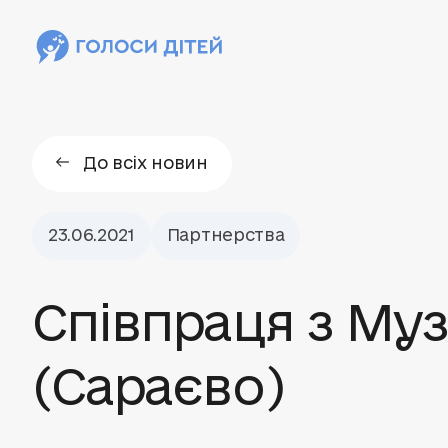
До всіх новин
23.06.2021
Партнерства
Співпраця з Му
(Сараєво)