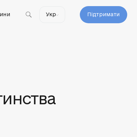
ини
Укр
Підтримати
тинства