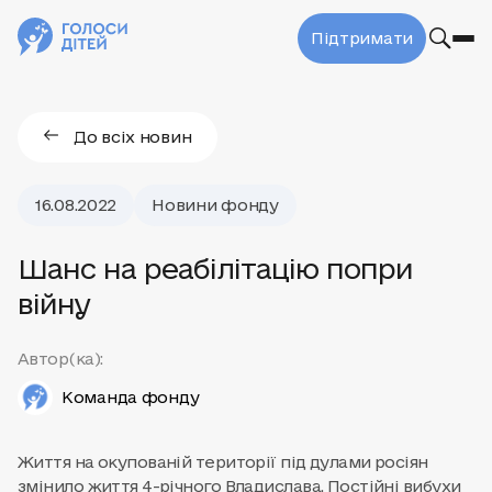
Підтримати
До всіх новин
16.08.2022
Новини фонду
Шанс на реабілітацію попри
війну
Автор(ка):
Команда фонду
Життя на окупованій території під дулами росіян
змінило життя 4-річного Владислава. Постійні вибухи