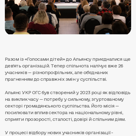
Разом із «Голосами дітей» до Альянсу приєдналися ще
дев’ять організацій. Тепер спільнота налічує вже 26
учасників — різнопрофільних, але об’єднаних
прагненням до справжніх змін у суспільстві.
Альянс УКР ОГС був створений у 2023 році як відповідь
на виклик часу — потребу у сильному, згуртованому
секторі громадянського суспільства. Його місія —
посилювати вплив сектора на національному рівні,
сприяти прозорості, сталості, довірі й спільним діям.
У процесі відбору нових учасників організації-