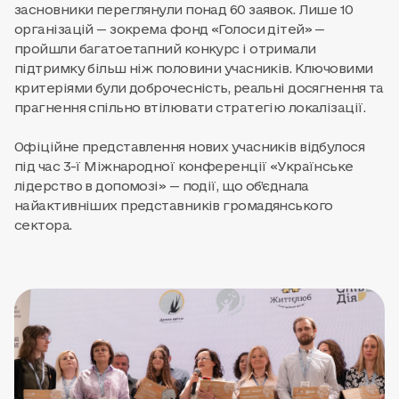
засновники переглянули понад 60 заявок. Лише 10
організацій — зокрема фонд «Голоси дітей» —
пройшли багатоетапний конкурс і отримали
підтримку більш ніж половини учасників. Ключовими
критеріями були доброчесність, реальні досягнення та
прагнення спільно втілювати стратегію локалізації.
Офіційне представлення нових учасників відбулося
під час 3-ї Міжнародної конференції «Українське
лідерство в допомозі» — події, що об’єднала
найактивніших представників громадянського
сектора.