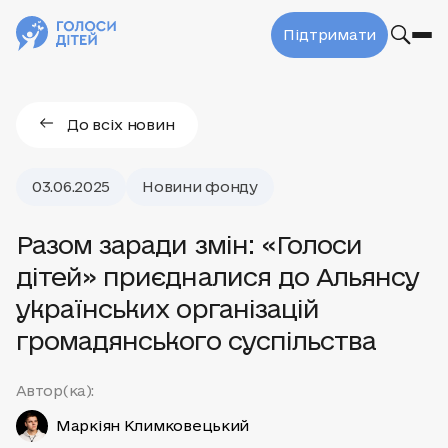
Підтримати
До всіх новин
03.06.2025
Новини фонду
Разом заради змін: «Голоси
дітей» приєдналися до Альянсу
українських організацій
громадянського суспільства
Автор(ка):
Маркіян Климковецький