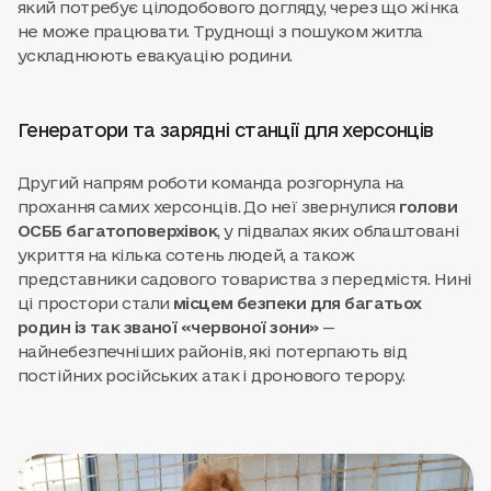
який потребує цілодобового догляду, через що жінка
не може працювати. Труднощі з пошуком житла
ускладнюють евакуацію родини.
Генератори та зарядні станції для херсонців
Другий напрям роботи команда розгорнула на
прохання самих херсонців. До неї звернулися
голови
ОСББ багатоповерхівок
, у підвалах яких облаштовані
укриття на кілька сотень людей, а також
представники садового товариства з передмістя. Нині
ці простори стали
місцем безпеки для багатьох
родин із так званої «червоної зони»
—
найнебезпечніших районів, які потерпають від
постійних російських атак і дронового терору.