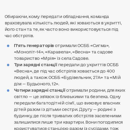
Обираючи, кому передати обладнання, команда
враховувала кількість людей, які ховаються в укритті,
його стан та те, як часто воно використовується під
час обстрілів.
П'ять генераторів
отримали ОСББ «Сигма»,
«Моноліт-14», «Каравела», «Весна» та садове
товариство «Мрія» із села Садове.
Три зарядні станції
передали до укриттів ОСББ
«Весна», де під час обстрілів ховається до 400
людей, а також ОСББ «Будівельник, 27А» та «Мій
дім — Будьоного, 12».
Чотири зарядні станції
отримали родини, для яких
світло — це зв'язок із близькими та безпека. Одну
передали багатодітній сім'ї, що виховує власних
дітей разом із дітьми сестри. Другу — родині з
будинку, де після тривалих обстрілів заселеними
залишилися лише три квартири. Вони погодилися
користуватися станцією разом із сусідами, тож