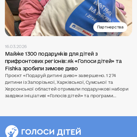
Партнерства
16.03.2026
Майже 1300 подарунків для дітей з
прифронтових регіонів: як «Голоси дітей» та
Fishka зробили зимове диво
Проєкт «Подаруй дитині диво» завершено. 1 274
дитини із Запорізької, Харківської, Сумської та
Херсонської областей отримали подарункові набори
завдяки ініціативі «Голосів дітей» та програми
лояльності Fishka. Лише за шість днів українці
передали 1 273 932 гривні балами Fishka на
подарунки для дітей, які пережили важкий досвід
війни.