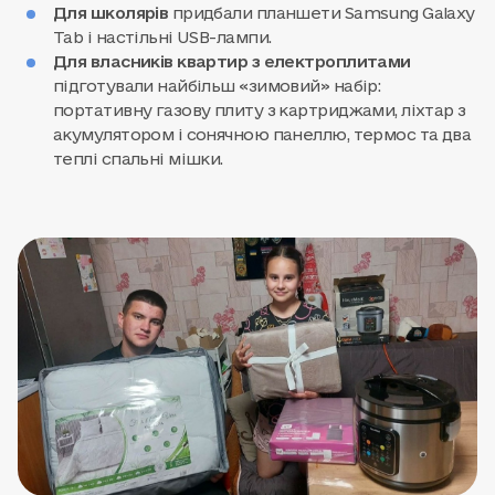
Для школярів
придбали планшети Samsung Galaxy
Tab і настільні USB-лампи.
Для власників квартир з електроплитами
підготували найбільш «зимовий» набір:
портативну газову плиту з картриджами, ліхтар з
акумулятором і сонячною панеллю, термос та два
теплі спальні мішки.