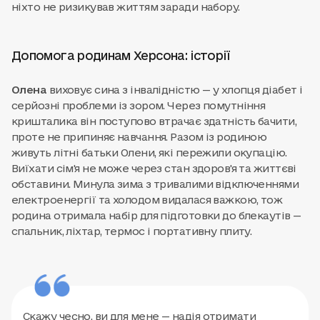
ніхто не ризикував життям заради набору.
Допомога родинам Херсона: історії
Олена
виховує сина з інвалідністю — у хлопця діабет і
серйозні проблеми із зором. Через помутніння
кришталика він поступово втрачає здатність бачити,
проте не припиняє навчання. Разом із родиною
живуть літні батьки Олени, які пережили окупацію.
Виїхати сім'я не може через стан здоров'я та життєві
обставини. Минула зима з тривалими відключеннями
електроенергії та холодом видалася важкою, тож
родина отримала набір для підготовки до блекаутів —
спальник, ліхтар, термос і портативну плиту.
Скажу чесно, ви для мене — надія отримати