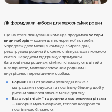
Як формували набори для херсонських родин
Ще на етапі планування команда продумала
чотири
види наборів
— кожен для конкретної потреби.
Упродовж двох місяців команда збирала дані,
реєструвала родини й окремо спілкувалася з кожною
сім'єю. Передусім підтримку спрямували
багатодітним родинам, сім'ям, які виховують дітей з
інвалідністю, малозабезпеченим родинам і
внутрішньо переміщеним особам.
Родини ВПО
отримали розкладні ліжка з
матрацами, подушки та постільну білизну, щоб у
дитини з'явилося власне місце для сну.
Багатодітні сім'ї та родини з маленькими дітьми
— набори з мультиваркою, теплою ковдрою та
постільною білизною.