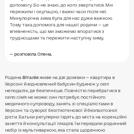
допомогу. Бо не знаю, до кого звертатися. Ми
пережили і окупацію, і важкі часи після неї.
Минулорічна зима була для нас дуже важкою.
Тому така допомога для нашої родини — це
впевненість, що ми зможемо впоратися з
труднощами та пережити наступну зиму,
— розповіла Олена.
Родина
Віталія
живе на дві домівки — квартира в
Херсоні й відновлений бабусин будинок у селі
неподалік, де безпечніше. Повністю перебратися в
село сім'я не може: син потребує постійного
медичного супроводу, занять зі спеціалістами в
Херсоні та суворої безглютенової й безлактозної
дієти. Батьки регулярно їздять до міста на корекційні
заняття й консультації лікарів. Їм передали родинний
набір із мультиваркою, яка стала щоденною