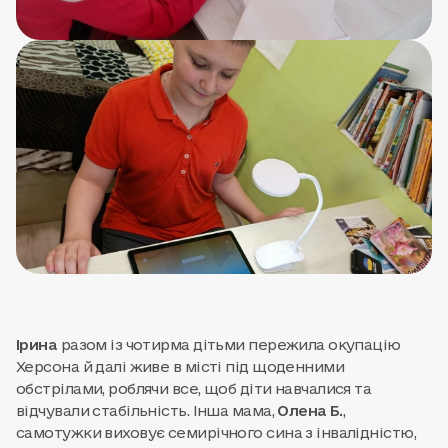
Ірина
разом із чотирма дітьми пережила окупацію
Херсона й далі живе в місті під щоденними
обстрілами, роблячи все, щоб діти навчалися та
відчували стабільність. Інша мама,
Олена Б.
,
самотужки виховує семирічного сина з інвалідністю,