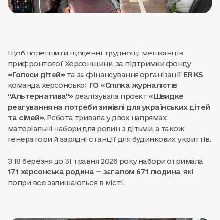
Щоб полегшити щоденні труднощі мешканців
прифронтової Херсонщини, за підтримки фонду
«Голоси дітей»
та за фінансування організації
ERIKS
команда херсонської
ГО «Спілка журналістів
“Альтернатива”»
реалізувала проєкт
«Швидке
реагування на потреби зимівлі для українських дітей
та сімей»
. Робота тривала у двох напрямах:
матеріальні набори для родин з дітьми, а також
генератори й зарядні станції для будинкових укриттів.
З 18 березня до 31 травня 2026 року набори отримала
171 херсонська родина — загалом 671 людина
, які
попри все залишаються в місті.