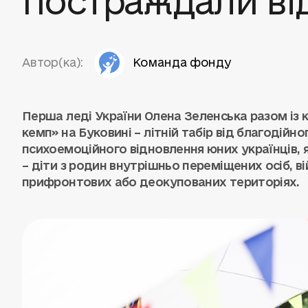
Автор(ка):
Команда фонду
Перша леді України Олена Зеленська разом із
кемп» на Буковині – літній табір від благодійн
психоемоційного відновлення юних українців, я
– діти з родин внутрішньо переміщених осіб, в
прифронтових або деокупованих територіях.