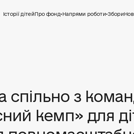
Історії дітей
Про фонд
Напрями роботи
Збори
Нов
а спільно з кома
сний кемп» для діт
д повномасштабно