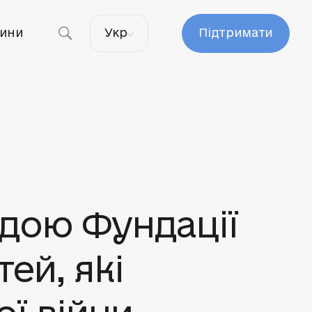
ини
Укр
Підтримати
ндою Фундації
ей, які
ї війни