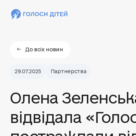
До всіх новин
29.07.2025
Партнерства
Олена Зеленськ
відвідала «Голо
постраждали ві