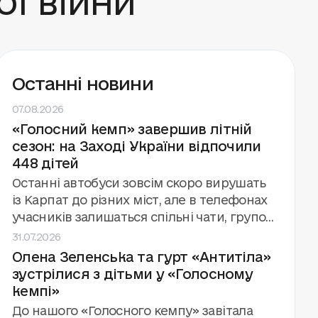
Останні новини
07.08.2026
«Голосний кемп» завершив літній
сезон: на Заході України відпочили
448 дітей
Останні автобуси зовсім скоро вирушать
із Карпат до різних міст, але в телефонах
учасників залишаться спільні чати, групові
31.07.2026
фото й обіцянки зустрітися знову.
Олена Зеленська та гурт «Антитіла»
«Голосний кемп» завершив третій сезон
зустрілися з дітьми у «Голосному
поспіль за підтримки та у співпраці з
кемпі»
Фундацією Олени Зеленської. Цього літа
фонд «Голоси дітей» провів вісім змін для
До нашого «Голосного кемпу» завітала