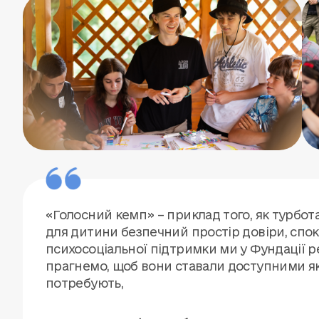
«Голосний кемп» – приклад того, як турбота
для дитини безпечний простір довіри, спо
психосоціальної підтримки ми у Фундації ре
прагнемо, щоб вони ставали доступними яком
потребують,