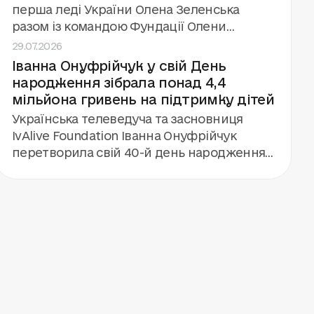
448 дітей, які зазнали впливу війни.
перша леді України Олена Зеленська
разом із командою Фундації Олени
29.07.2026
Зеленської та міністром освіти Андрієм
Іванна Онуфрійчук у свій День
Бутенком. А ще — гурт «Антитіла», який
народження зібрала понад 4,4
дав концерт для 112 дітей і команди кемпу.
мільйона гривень на підтримку дітей
Українська телеведуча та засновниця
IvAlive Foundation Іванна Онуфрійчук
перетворила свій 40-й день народження
на благодійну подію. Замість подарунків
вона запропонувала гостям підтримати
будівництво «Центру дитинства» фонду
«Голоси дітей». Завдяки збору та
особистому внеску Іванни та її родини
вдалося залучити понад 4,4 мільйона
гривень.