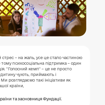
стрес – на жаль, усе це стало частиною
е тому психосоціальна підтримка – один
ія. “Голосний кемп” – це не просто
е дитину чують, приймають і
 Ми розглядаємо такі ініціативи як
ашої країни,
раїни та засновниця Фундації.