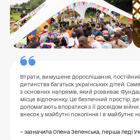
Втрати, вимушене дорослішання, постійний 
дитинства багатьох українських дітей. Сам
з основних напрямів, який розвиває Фундац
місце відпочинку. Це безпечний простір, д
допомагають впоратися з її досвідом війни.
внесок у майбутні покоління і в майбутнє н
– зазначила Олена Зеленська, перша леді Ук