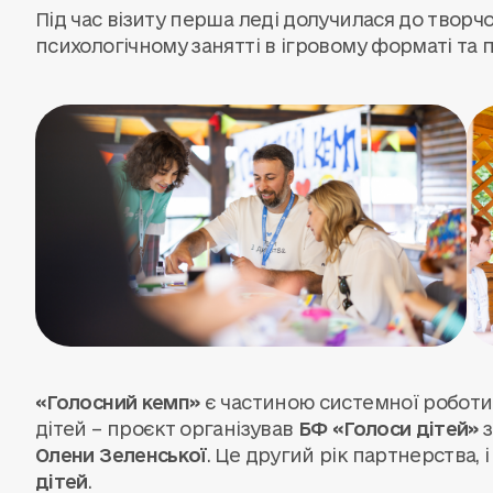
Під час візиту перша леді долучилася до творчо
психологічному занятті в ігровому форматі та 
«Голосний кемп»
є частиною системної роботи
дітей – проєкт організував
БФ «Голоси дітей»
з
Олени Зеленської
. Це другий рік партнерства, 
дітей
.