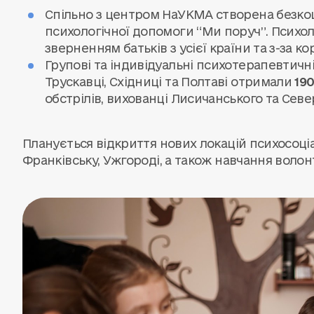
Спільно з центром НаУКМА створена безкош
психологічної допомоги “Ми поруч”. Психо
зверненням батьків з усієї країни та з-за ко
Групові та індивідуальні психотерапевтичні 
Трускавці, Східниці та Полтаві отримали
190
обстрілів, вихованці Лисичанського та Севе
Планується відкриття нових локацій психосоціа
Франківську, Ужгороді, а також навчання волонт