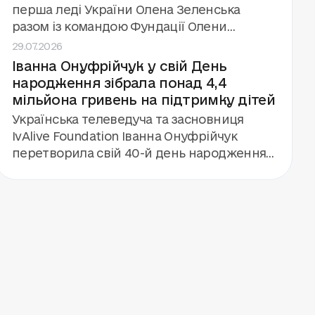
448 дітей, які зазнали впливу війни.
перша леді України Олена Зеленська
разом із командою Фундації Олени
29.07.2026
Зеленської та міністром освіти Андрієм
Іванна Онуфрійчук у свій День
Бутенком. А ще — гурт «Антитіла», який
народження зібрала понад 4,4
дав концерт для 112 дітей і команди кемпу.
мільйона гривень на підтримку дітей
Українська телеведуча та засновниця
IvAlive Foundation Іванна Онуфрійчук
перетворила свій 40-й день народження
на благодійну подію. Замість подарунків
вона запропонувала гостям підтримати
будівництво «Центру дитинства» фонду
«Голоси дітей». Завдяки збору та
особистому внеску Іванни та її родини
вдалося залучити понад 4,4 мільйона
гривень.