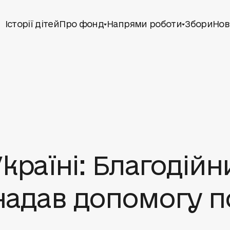
Історії дітей
Про фонд
Напрями роботи
Збори
Нов
Україні: Благоді
надав допомогу п