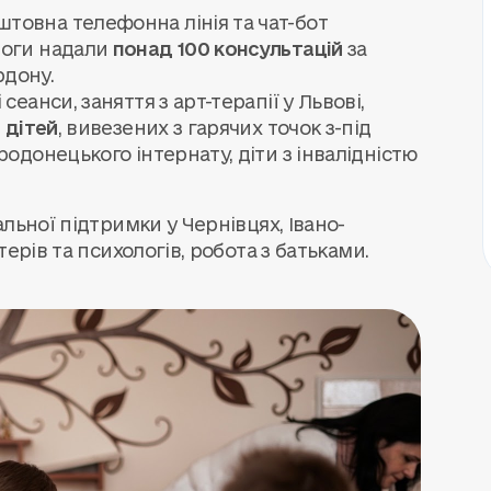
товна телефонна лінія та чат-бот
логи надали
понад 100 консультацій
за
рдону.
сеанси, заняття з арт-терапії у Львові,
 дітей
, вивезених з гарячих точок з-під
родонецького інтернату, діти з інвалідністю
льної підтримки у Чернівцях, Івано-
ерів та психологів, робота з батьками.