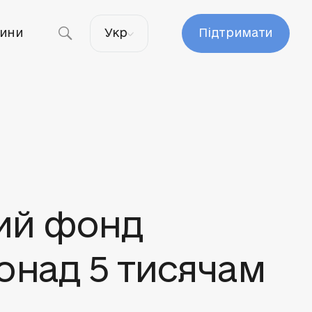
ини
Укр
Підтримати
йний фонд
онад 5 тисячам