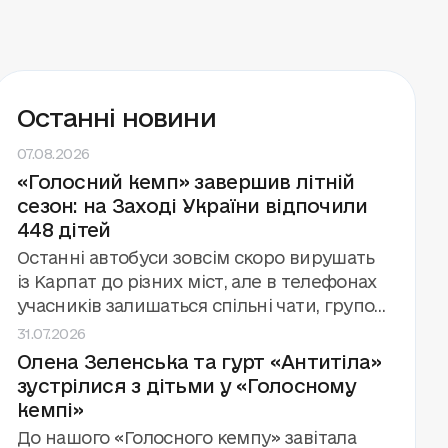
Останні новини
07.08.2026
«Голосний кемп» завершив літній
сезон: на Заході України відпочили
448 дітей
Останні автобуси зовсім скоро вирушать
із Карпат до різних міст, але в телефонах
учасників залишаться спільні чати, групові
31.07.2026
фото й обіцянки зустрітися знову.
Олена Зеленська та гурт «Антитіла»
«Голосний кемп» завершив третій сезон
зустрілися з дітьми у «Голосному
поспіль за підтримки та у співпраці з
кемпі»
Фундацією Олени Зеленської. Цього літа
фонд «Голоси дітей» провів вісім змін для
До нашого «Голосного кемпу» завітала