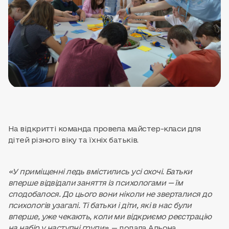
На відкритті команда провела майстер-класи для
дітей різного віку та їхніх батьків.
«У приміщенні ледь вмістились усі охочі. Батьки
вперше відвідали заняття із психологами — їм
сподобалося. До цього вони ніколи не зверталися до
психологів узагалі. Ті батьки і діти, які в нас були
вперше, уже чекають, коли ми відкриємо реєстрацію
на набір у наступні групи»,
— додала Альона.