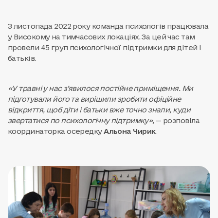
З листопада 2022 року команда психологів працювала
у Високому на тимчасових локаціях. За цей час там
провели 45 груп психологічної підтримки для дітей і
батьків.
«У травні у нас з’явилося постійне приміщення. Ми
підготували його та вирішили зробити офіційне
відкриття, щоб діти і батьки вже точно знали, куди
звертатися по психологічну підтримку»,
— розповіла
координаторка осередку
Альона Чирик
.