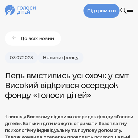
Підтримати
До всіх новин
03.07.2023
Новини фонду
Ледь вмістились усі охочі: у смт
Високий відкрився осередок
фонду «Голоси дітей»
1 липня у Високому відкрили осередок фонду «Голоси
дітей». Батьки і діти можуть отримати безоплатну
психологічну індивідуальну та групову допомогу.
Також команда осередку проводить психосоціальні,