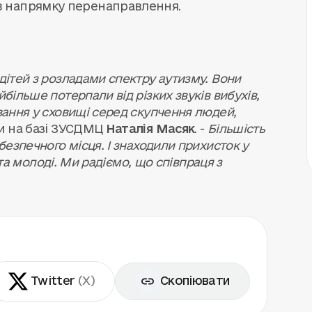
в напрямку перенаправлення.
дітей з розладами спектру аутизму. Вони
більше потерпали від різких звуків вибухів,
вання у сховищі серед скупчення людей,
ки на базі ЗУСДМЦ
Наталія Масяк
. -
Більшість
безпечного місця. І знаходили прихисток у
в та молоді. Ми радіємо, що співпраця з
Twitter
(X)
Скопіювати