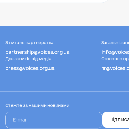
З питань партнерства
Загальні за
partnership@voices.org.ua
info@voice
Для запитів від медіа
Стосовно п
press@voices.org.ua
hr@voices.
Стежте за нашими новинами
Підпис