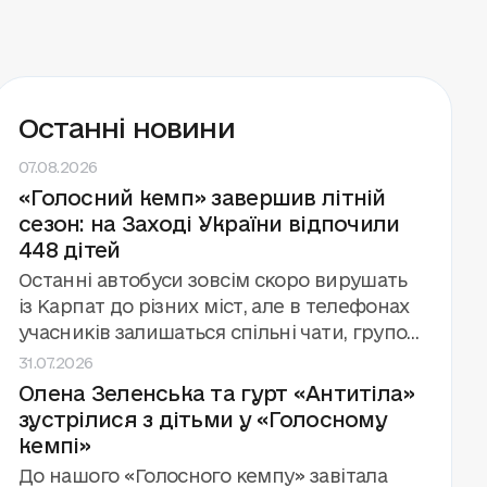
Останні новини
07.08.2026
«Голосний кемп» завершив літній
сезон: на Заході України відпочили
448 дітей
Останні автобуси зовсім скоро вирушать
із Карпат до різних міст, але в телефонах
учасників залишаться спільні чати, групові
31.07.2026
фото й обіцянки зустрітися знову.
Олена Зеленська та гурт «Антитіла»
«Голосний кемп» завершив третій сезон
зустрілися з дітьми у «Голосному
поспіль за підтримки та у співпраці з
кемпі»
Фундацією Олени Зеленської. Цього літа
фонд «Голоси дітей» провів вісім змін для
До нашого «Голосного кемпу» завітала