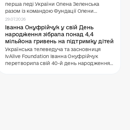
448 дітей, які зазнали впливу війни.
перша леді України Олена Зеленська
разом із командою Фундації Олени
29.07.2026
Зеленської та міністром освіти Андрієм
Іванна Онуфрійчук у свій День
Бутенком. А ще — гурт «Антитіла», який
народження зібрала понад 4,4
дав концерт для 112 дітей і команди кемпу.
мільйона гривень на підтримку дітей
Українська телеведуча та засновниця
IvAlive Foundation Іванна Онуфрійчук
перетворила свій 40-й день народження
на благодійну подію. Замість подарунків
вона запропонувала гостям підтримати
будівництво «Центру дитинства» фонду
«Голоси дітей». Завдяки збору та
особистому внеску Іванни та її родини
вдалося залучити понад 4,4 мільйона
гривень.