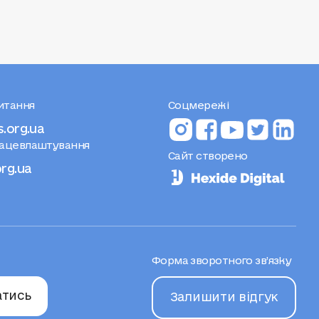
питання
Соцмережі
s.org.ua
рацевлаштування
Сайт створено
org.ua
Форма зворотного зв’язку
атись
Залишити відгук