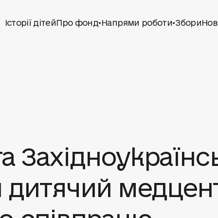
Історії дітей
Про фонд
Напрями роботи
Збори
Нов
та Західноукраїнс
й дитячий медцен
о співпрацю