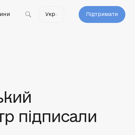
ини
Укр
Підтримати
ький
тр підписали