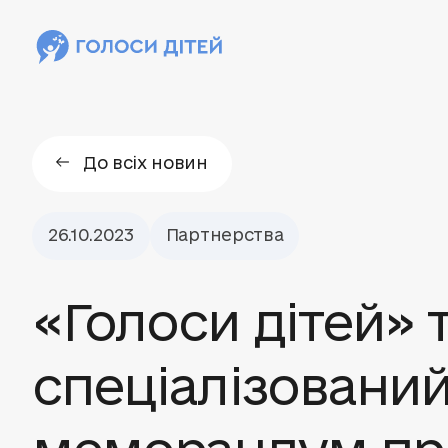
До всіх новин
26.10.2023
Партнерства
«Голоси дітей» 
спеціалізовани
меморандум пр