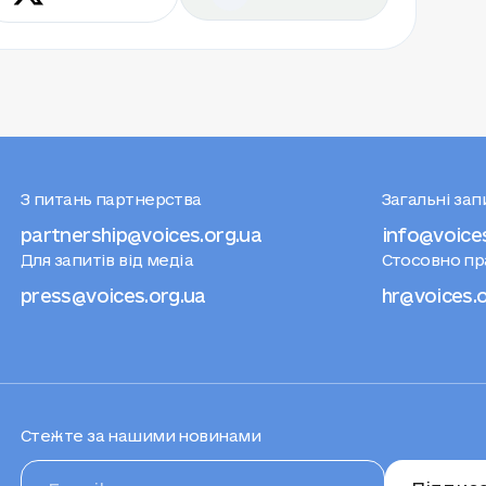
З питань партнерства
Загальні за
partnership@voices.org.ua
info@voice
Для запитів від медіа
Стосовно п
press@voices.org.ua
hr@voices.
Стежте за нашими новинами