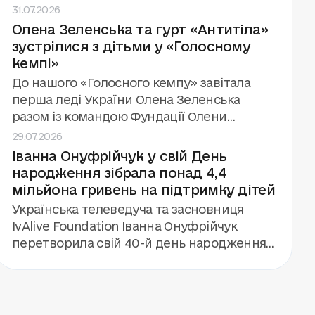
31.07.2026
фото й обіцянки зустрітися знову.
Олена Зеленська та гурт «Антитіла»
«Голосний кемп» завершив третій сезон
зустрілися з дітьми у «Голосному
поспіль за підтримки та у співпраці з
кемпі»
Фундацією Олени Зеленської. Цього літа
фонд «Голоси дітей» провів вісім змін для
До нашого «Голосного кемпу» завітала
448 дітей, які зазнали впливу війни.
перша леді України Олена Зеленська
разом із командою Фундації Олени
29.07.2026
Зеленської та міністром освіти Андрієм
Іванна Онуфрійчук у свій День
Бутенком. А ще — гурт «Антитіла», який
народження зібрала понад 4,4
дав концерт для 112 дітей і команди кемпу.
мільйона гривень на підтримку дітей
Українська телеведуча та засновниця
IvAlive Foundation Іванна Онуфрійчук
перетворила свій 40-й день народження
на благодійну подію. Замість подарунків
вона запропонувала гостям підтримати
будівництво «Центру дитинства» фонду
«Голоси дітей». Завдяки збору та