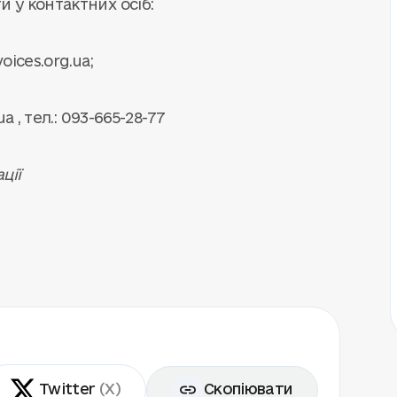
 у контактних осіб:
oices.org.ua
;
ua
, тел.: 093-665-28-77
ції
Twitter
(X)
Скопіювати