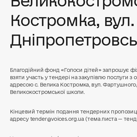
Костромка, вул.
Дніпропетровсь
Благодійний фонд «Голоси дітей» запрошує фіз
взяти участь у тендері на закупівлю послуги з
адресою с. Велика Костромка, вул. Фартушного, 
Великокостромської школи.
Кінцевий термін подання тендерних пропозицій
адресу
tender@voices.org.ua
(тема листа — тенд