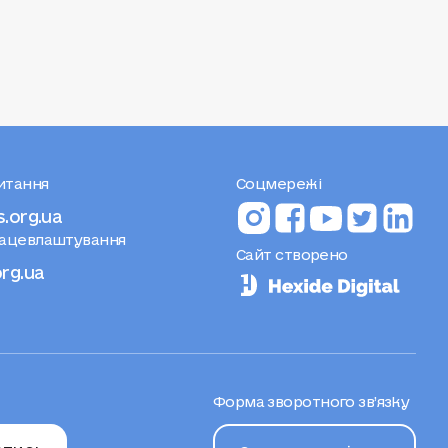
особистому внеску Іванни та її родини
вдалося залучити понад 4,4 мільйона
гривень.
питання
Соцмережі
s.org.ua
рацевлаштування
Сайт створено
org.ua
Форма зворотного зв’язку