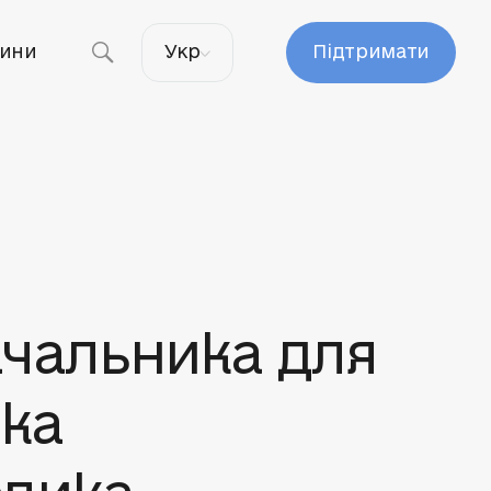
ини
Укр
Підтримати
ачальника для
ка
елика