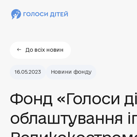
До всіх новин
16.05.2023
Новини фонду
Фонд «Голоси д
облаштування і
Великокостромс