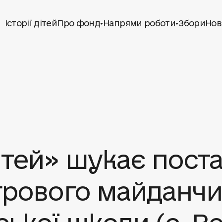
Історії дітей
Про фонд
Напрями роботи
Збори
Нов
ітей» шукає пост
грового майданчи
ької школи (с. В