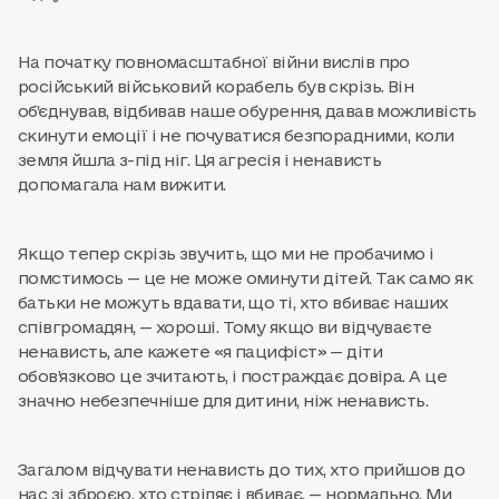
На початку повномасштабної війни вислів про
російський військовий корабель був скрізь. Він
об’єднував, відбивав наше обурення, давав можливість
скинути емоції і не почуватися безпорадними, коли
земля йшла з-під ніг. Ця агресія і ненависть
допомагала нам вижити.
Якщо тепер скрізь звучить, що ми не пробачимо і
помстимось — це не може оминути дітей. Так само як
батьки не можуть вдавати, що ті, хто вбиває наших
співгромадян, — хороші. Тому якщо ви відчуваєте
ненависть, але кажете «я пацифіст» — діти
обов’язково це зчитають, і постраждає довіра. А це
значно небезпечніше для дитини, ніж ненависть.
Загалом відчувати ненависть до тих, хто прийшов до
нас зі зброєю, хто стріляє і вбиває, — нормально. Ми