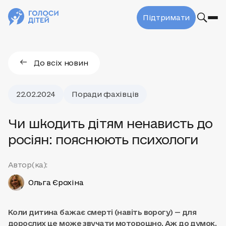
Підтримати
До всіх новин
22.02.2024
Поради фахівців
Чи шкодить дітям ненависть до
росіян: пояснюють психологи
Автор(ка):
Ольга Єрохіна
Коли дитина бажає смерті (навіть ворогу) — для
дорослих це може звучати моторошно. Аж до думок,