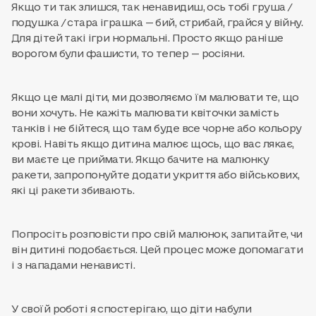
Якщо ти так злишся, так ненавидиш, ось тобі груша /
подушка / стара іграшка — бий, стрибай, грайся у війну.
Для дітей такі ігри нормальні. Просто якщо раніше
ворогом були фашисти, то тепер — росіяни.
Якщо це малі діти, ми дозволяємо їм малювати те, що
вони хочуть. Не кажіть малювати квіточки замість
танків і не бійтеся, що там буде все чорне або кольору
крові. Навіть якщо дитина малює щось, що вас лякає,
ви маєте це приймати. Якщо бачите на малюнку
ракети, запропонуйте додати укриття або військових,
які ці ракети збивають.
Попросіть розповісти про свій малюнок, запитайте, чи
він дитині подобається. Цей процес може допомагати
і з нападами ненависті.
У своїй роботі я спостерігаю, що діти набули