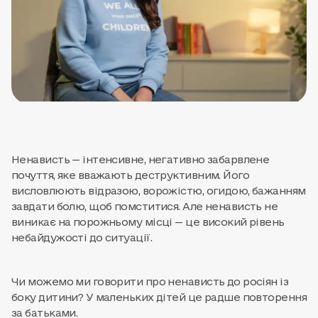
Ненависть — інтенсивне, негативно забарвлене
почуття, яке вважають деструктивним. Його
висловлюють відразою, ворожістю, огидою, бажанням
завдати болю, щоб помститися. Але ненависть не
виникає на порожньому місці — це високий рівень
небайдужості до ситуації.
Чи можемо ми говорити про ненависть до росіян із
боку дитини? У маленьких дітей це радше повторення
за батьками.