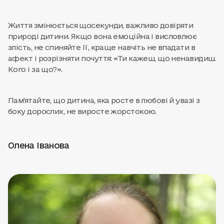
Життя змінюється щосекунди, важливо довіряти
природі дитини. Якщо вона емоційна і висловлює
злість, не спиняйте її, краще навчіть не впадати в
афект і розрізняти почуття: «Ти кажеш, що ненавидиш.
Кого і за що?».
Пам’ятайте, що дитина, яка росте в любові й увазі з
боку дорослих, не виросте жорстокою.
Олена Іванова