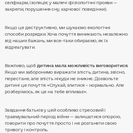
селфхарм, ізоляція; у малечі фізіологічні прояви —
закрепи, порушення сну, харчової поведінки).
Якщо це деструктивно, ми шукаємо екологічні
способи розрядки. Хоча почуття виникають незалежно
від наших бажань, ми все-таки обираємо, як їх
відреагувати.
Важливо, щоб
дитина мала можливість виговоритися
.
Якщо ми заборонимо виражати злість, дитина, звісно,
перестане, але злість нікуди не зникне. Дозвольте
дитині це почуття: «Слухай, злитися – нормально. Але
розберімось, як це на тебе впливає».
Завдання батьків у цей особливо стресовий і
травмувальний період війни — залишатися опорою,
говорити про почуття просто і не розганяти свою
тривогу і контроль.