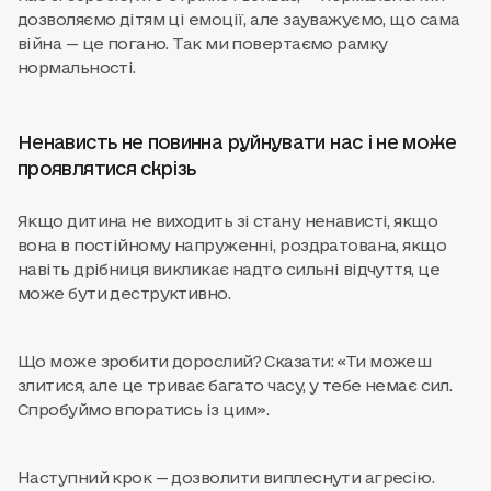
дозволяємо дітям ці емоції, але зауважуємо, що сама
війна — це погано. Так ми повертаємо рамку
нормальності.
Ненависть не повинна руйнувати нас і не може
проявлятися скрізь
Якщо дитина не виходить зі стану ненависті, якщо
вона в постійному напруженні, роздратована, якщо
навіть дрібниця викликає надто сильні відчуття, це
може бути деструктивно.
Що може зробити дорослий? Сказати: «Ти можеш
злитися, але це триває багато часу, у тебе немає сил.
Спробуймо впоратись із цим».
Наступний крок — дозволити виплеснути агресію.