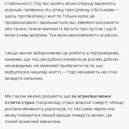
стабільності. Під час занять вони спершу малюють
хороше: галявини, ліс, річку, прогулянку з батьками —
щось про безпеку і життя. Тільки коли це
промальовано і залишається час, з’являються ракети
або танки, також малюють багато про путіна і що б
вони з ним зробили. Так вони висловлюють агресію.
І якщо ми не забороняємо це робити, а підтримуємо,
кажемо, що так, ми дійсно злимося на росіян, дійсно
ненавидимо, не можемо пробачити їм те, що
відбулося в нашому житті, — тоді ненависть не стає
занадто сильною.
Ми також маємо розуміти, що
за агресією може
стояти страх
. Наприклад, страх власної смерті: «Якщо
росіяни вбивають українців, то так само через них
можу померти я. Нехай краще помруть вони». Це
такий захисний механізм.