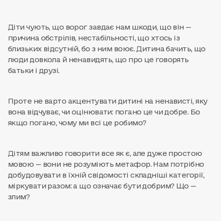
Діти чують, що ворог завдає нам шкоди, що він —
причина обстрілів, нестабільності, що хтось із
близьких відсутній, бо з ним воює. Дитина бачить, що
люди довкола й ненавидять, що про це говорять
батьки і друзі.
Проте не варто акцентувати дитині на ненависті, яку
вона відчуває, чи оцінювати: погано це чи добре. Бо
якщо погано, чому ми всі це робимо?
Дітям важливо говорити все як є, але дуже простою
мовою — вони не розуміють метафор. Нам потрібно
добудовувати в їхній свідомості складніші категорії,
міркувати разом: а що означає бути добрим? Що —
злим?