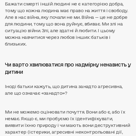
Бажати смерті іншій людині не є категорією добра,
тому що кожна людина має право на життя і свободу.
Але в нас війна, яку почали не ми. Війна — це не добре
для людини, тому що вона руйнує, вбиває. Ми злі на
ситуацію війни. Злі, але здатні й любити. І цьому
можна навчитися через любов інших: батьків і
близьких.
Чи варто хвилюватися про надмірну ненависть у
дитини
Іноді батьки кажуть, що дитина занадто агресивна,
але що означає «занадто»?
Ми не можемо оцінювати почуття. Вони або є, або їх
немає. Якщо є, ми пробуємо їх ідентифікувати,
виявити їхню природу і чи мають вони деструктивний
характер (істерики, агресивні неконтрольовані дії,