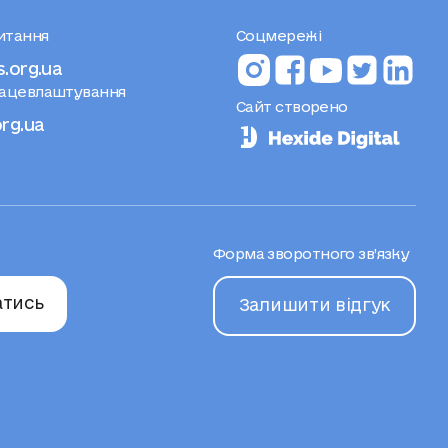
питання
Соцмережі
s.org.ua
рацевлаштування
Сайт створено
org.ua
Форма зворотного зв’язку
атись
Залишити відгук