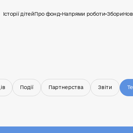
Історії дітей
Про фонд
Напрями роботи
Збори
Нов
ів
Події
Партнерства
Звіти
Т