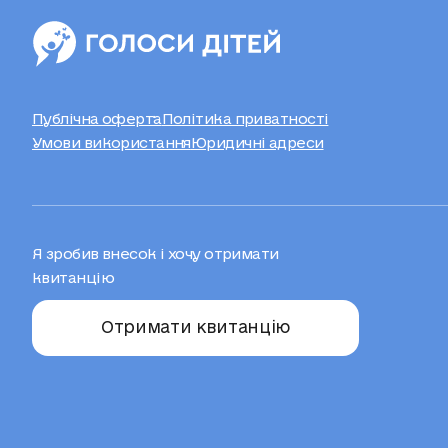
Публічна оферта
Політика приватності
Умови використання
Юридичні адреси
Я зробив внесок і хочу отримати
квитанцію
Отримати квитанцію