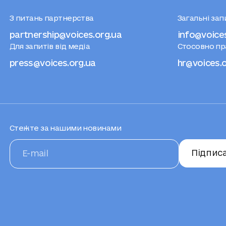
З питань партнерства
Загальні за
partnership@voices.org.ua
info@voice
Для запитів від медіа
Стосовно п
press@voices.org.ua
hr@voices.
Стежте за нашими новинами
Підпис