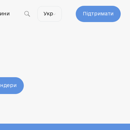
ини
Укр
Підтримати
ендери