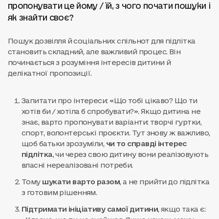
пропонувати це йому / їй, з чого почати пошуки і
як знайти своє?
Пошук дозвілля й соціальних спільнот для підлітка
становить складний, але важливий процес. Він
починається з розуміння інтересів дитини й
делікатної пропозиції.
Запитати про інтереси: «Що тобі цікаво? Що ти
хотів би / хотіла б спробувати?». Якщо дитина не
знає, варто пропонувати варіанти: творчі гуртки,
спорт, волонтерські проєкти. Тут знову ж важливо,
щоб батьки зрозуміли,
чи то справді інтерес
підлітка
, чи через свою дитину вони реалізовують
власні нереалізовані потреби.
Тому
шукати варто разом
, а не прийти до підлітка
з готовим рішенням.
Підтримати ініціативу самої дитини
, якщо така є: