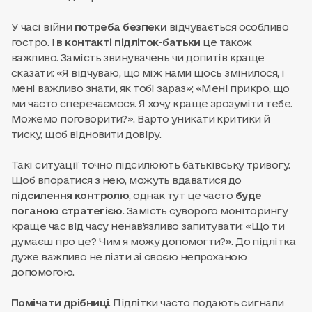
У часі війни
потреба безпеки
відчувається особливо
гостро. І
в контакті підліток-батьки
це також
важливо. Замість звинувачень чи допитів краще
сказати: «Я відчуваю, що між нами щось змінилося, і
мені важливо знати, як тобі зараз»; «Мені прикро, що
ми часто сперечаємося. Я хочу краще зрозуміти тебе.
Можемо поговорити?». Варто уникати критики й
тиску, щоб відновити довіру.
Такі ситуації точно підсилюють батьківську тривогу.
Щоб впоратися з нею, можуть вдаватися до
підсилення контролю
, однак тут це часто
буде
поганою стратегією
. Замість суворого моніторингу
краще час від часу ненав’язливо запитувати: «Що ти
думаєш про це? Чим я можу допомогти?». До підлітка
дуже важливо не лізти зі своєю непроханою
допомогою.
Помічати дрібниці
. Підлітки часто подають сигнали