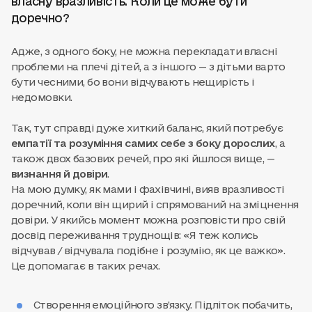
доречно?
Адже, з одного боку, не можна перекладати власні
проблеми на плечі дітей, а з іншого — з дітьми варто
бути чесними, бо вони відчувають нещирість і
недомовки.
Так, тут справді дуже хиткий баланс, який потребує
емпатії та розуміння самих себе з боку дорослих
, а
також двох базових речей, про які йшлося вище, —
визнання й довіри
.
На мою думку, як мами і фахівчині, вияв вразливості
доречний, коли він щирий і спрямований на зміцнення
довіри. У якийсь момент можна розповісти про свій
досвід переживання труднощів: «Я теж колись
відчував / відчувала подібне і розумію, як це важко».
Це допомагає в таких речах.
Створення емоційного зв’язку. Підліток побачить,