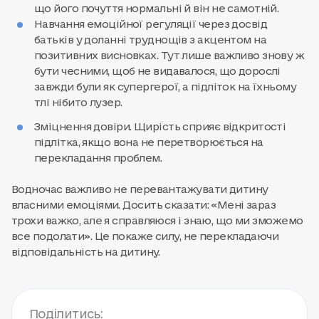
що його почуття нормальні й він не самотній.
Навчання емоційної регуляції через досвід
батьків у доланні труднощів з акцентом на
позитивних висновках. Тут лише важливо знову ж
бути чесними, щоб не видавалося, що дорослі
завжди були як супергерої, а підліток на їхньому
тлі нібито лузер.
Зміцнення довіри. Щирість сприяє відкритості
підлітка, якщо вона не перетворюється на
перекладання проблем.
Водночас важливо не перевантажувати дитину
власними емоціями. Досить сказати: «Мені зараз
трохи важко, але я справляюся і знаю, що ми зможемо
все подолати». Це покаже силу, не перекладаючи
відповідальність на дитину.
Поділитись: