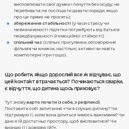
висловлювати свої думки і почуття без осуду; не
перебивати; не поспішати давати поради, якщо
про це прямо не просять);
збереження стабільності
(у часи стресу чи
невизначеності підлітки потребують від батьків
передбачуваності й емоційної стійкості);
спільний час
(спільні прогулянки, обговорення
фільмів чи книжок, настільні, активні чи навіть
комп’ютерні ігри тощо).
Що робити, якщо дорослий все ж відчуває, що
цей контакт втрачається? Починаються сварки,
є відчуття, що дитина щось приховує?
Тут знову
варто почати із себе, з рефлексії
.
Поставити собі запитання: «Чи я слухаю дитину? Чи
підтримую її, коли вона ділиться чимось важливим? Чи
даю я їй достатньо простору, щоб висловитися? Чи
визнаю її і довіряю їй?».