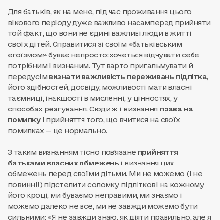
Для батьків, як на мене, під час проживання цього
вікового періоду дуже важливо насамперед прийняти
той факт, що вони не єдині важливі люди в житті
своїх дітей. Справитися зі своїм «батьківським
егоїзмом» буває непросто: хочеться відчувати себе
потрібним і визнаним. Тут варто пригальмувати й
передусім
визнати важливість переживань підлітка
,
його здібностей, досвіду, можливості мати власні
таємниці, інакшості в мисленні, у цінностях, у
способах реагування. Сюди ж і визнання
права на
помилку
і прийняття того, що вчитися на своїх
помилках — це нормально.
З таким визнанням тісно пов’язане
прийняття
батьками власних обмежень
і визнання цих
обмежень перед своїми дітьми. Ми не можемо (і не
повинні!) підстелити соломку підліткові на кожному
його кроці, ми буваємо неправими, ми знаємо і
можемо далеко не все, ми не завжди можемо бути
сильними: «Я не завжди знаю, як діяти правильно, але я