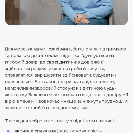
Для мене, як мами і фахівчині, баланс між підтримкою
та повагою до автономії підлітка ґрунтується на
глибокій
довірі до своєї дитини
: я довіряю її
здібностям розуміти свої потреби й почуття,
справлятися, вирішувати, здійснювати, будувати і
проявлятися. Без такої довіри взагалі, як на мене,
неможливий здоровий стосунок з дитиною будь-
якого віку. Важливо чітко позначати цю свою довіру: «Я
вірю в тебе!», і водночас: «Якщо виникнуть труднощі, я
завжди готовий / готова допомогти».
Також для доброго контакту з підлітком важливі:
активне слухання
(давати можливість