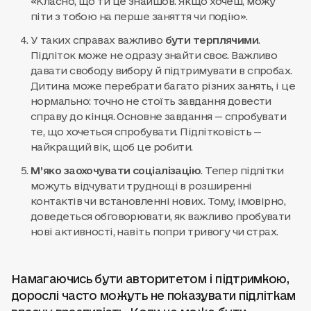
«Класно, що ти це знайшов. Якщо хочеш, можу
піти з тобою на перше заняття чи подію».
У таких справах важливо
бути терплячими
.
Підліток може не одразу знайти своє. Важливо
давати свободу вибору й підтримувати в спробах.
Дитина може перебрати багато різних занять, і це
нормально: точно не стоїть завдання довести
справу до кінця. Основне завдання — спробувати
те, що хочеться спробувати. Підлітковість —
найкращий вік, щоб це робити.
М’яко заохочувати соціалізацію
. Тепер підлітки
можуть відчувати труднощі в розширенні
контактів чи встановленні нових. Тому, імовірно,
доведеться обговорювати, як важливо пробувати
нові активності, навіть попри тривогу чи страх.
Намагаючись бути авторитетом і підтримкою,
дорослі часто можуть не показувати підліткам
власну вразливість. Коли це може бути