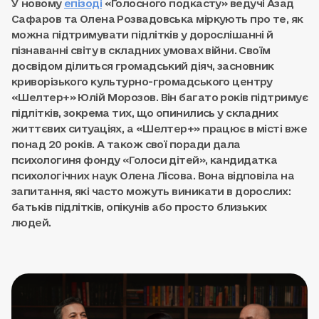
У новому
епізоді
«Голосного подкасту» ведучі Азад
Сафаров та Олена Розвадовська міркують про те, як
можна підтримувати підлітків у дорослішанні й
пізнаванні світу в складних умовах війни. Своїм
досвідом ділиться громадський діяч, засновник
криворізького культурно-громадського центру
«Шелтер+» Юлій Морозов. Він багато років підтримує
підлітків, зокрема тих, що опинились у складних
життєвих ситуаціях, а «Шелтер+» працює в місті вже
понад 20 років. А також свої поради дала
психологиня фонду «Голоси дітей», кандидатка
психологічних наук Олена Лісова. Вона відповіла на
запитання, які часто можуть виникати в дорослих:
батьків підлітків, опікунів або просто близьких
людей.