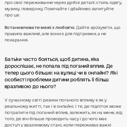
про свої переживання через дрібні деталі: стиль одягу,
музику, поведінку. Помічайте і дбайливо запитуйте
про це.
Встановлювати межі з любов’ю
. Дайте зрозуміти, що
правила важливі, але вони є для підтримки, а не
покарання.
Батьки часто бояться, щоб дитина, яка
дорослішає, не попала під поганий вплив. Де
тепер цього більше: на вулиці чи в онлайні? Які
особисті проблеми дитини роблять її більш
вразливою до нього?
У сучасному світі ризики поганого впливу є як у
реальному житті, так і в онлайні. І те, де підліток може
потрапити під поганий вплив, залежить, як на мене, від
того, де він більше проводить часу і до чого має
доступ у вразливому стані, коли переживає важкі