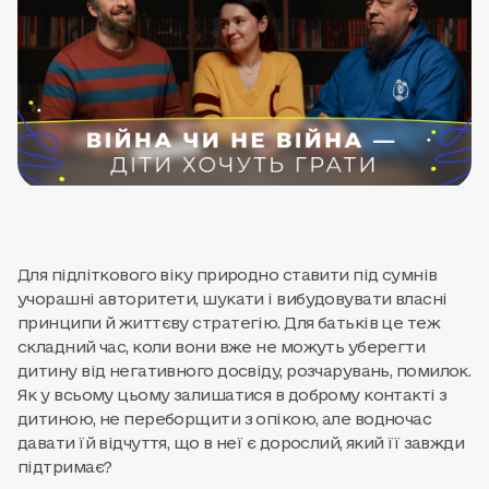
Для підліткового віку природно ставити під сумнів
учорашні авторитети, шукати і вибудовувати власні
принципи й життєву стратегію. Для батьків це теж
складний час, коли вони вже не можуть уберегти
дитину від негативного досвіду, розчарувань, помилок.
Як у всьому цьому залишатися в доброму контакті з
дитиною, не переборщити з опікою, але водночас
давати їй відчуття, що в неї є дорослий, який її завжди
підтримає?