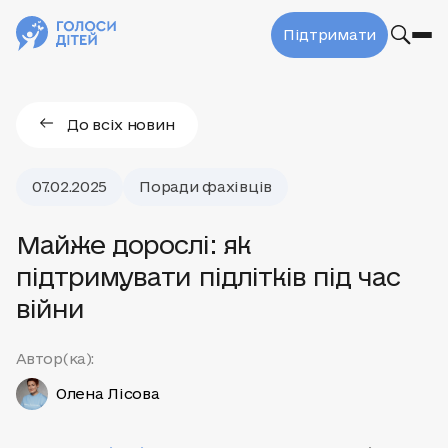
Підтримати
До всіх новин
07.02.2025
Поради фахівців
Майже дорослі: як
підтримувати підлітків під час
війни
Автор(ка):
Олена Лісова