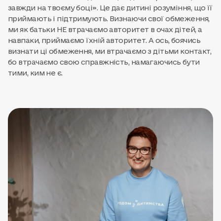
завжди на твоєму боці». Це дає дитині розуміння, що її
приймають і підтримують. Визнаючи свої обмеження,
ми як батьки НЕ втрачаємо авторитет в очах дітей, а
навпаки, приймаємо їхній авторитет. А ось, боячись
визнати ці обмеження, ми втрачаємо з дітьми контакт,
бо втрачаємо свою справжність, намагаючись бути
тими, ким не є.