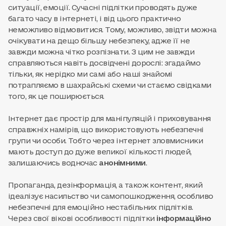
ситуації, емоції. Сучасні підлітки проводять дуже
багато часу в інтернеті, і від цього практично
неможливо відмовитися. Тому, можливо, звідти можна
очікувати на дещо більшу небезпеку, адже її не
завжди можна чітко розпізнати. З цим не завжди
справляються навіть досвідчені дорослі: згадаймо
тільки, як нерідко ми самі або наші знайомі
потрапляємо в шахрайські схеми чи стаємо свідками
того, як це поширюється.
Інтернет дає простір для маніпуляцій і приховування
справжніх намірів, що використовують небезпечні
групи чи особи. Тобто через інтернет зловмисники
мають доступ до дуже великої кількості людей,
залишаючись водночас
анонімними
.
Пропаганда, дезінформація, а також контент, який
ідеалізує насильство чи самопошкодження, особливо
небезпечні для емоційно нестабільних підлітків.
Через свої вікові особливості підлітки
інформаційно