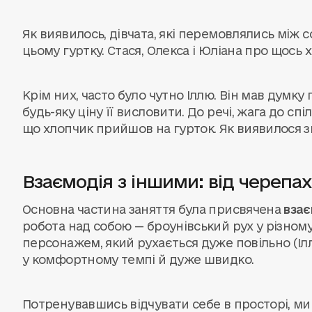
Як виявилось, дівчата, які перемовлялись між
цьому гуртку. Стася, Олекса і Юліана про щось 
Крім них, часто було чутно Іллю. Він мав думку п
будь-яку ціну її висловити. До речі, жага до с
що хлопчик прийшов на гурток. Як виявилося з
Взаємодія з іншими: від черепа
Основна частина заняття була присвячена
взає
робота над собою — броунівський рух у різном
персонажем, який рухається дуже повільно (Ілл
у комфортному темпі й дуже швидко.
Потренувавшись відчувати себе в просторі, ми