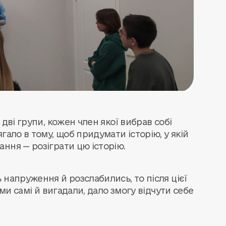
дві групи, кожен член якої вибрав собі
гало в тому, щоб придумати історію, у якій
ння — розіграти цю історію.
 напруження й розслабились, то після цієї
 ми самі й вигадали, дало змогу відчути себе