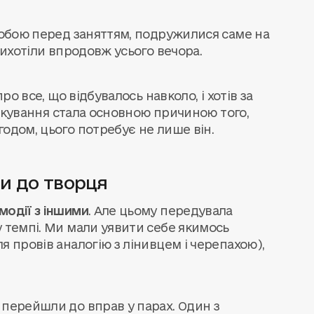
 собою перед заняттям, подружилися саме на
хихотіли впродовж усього вечора.
ро все, що відбувалось навколо, і хотів за
пілкування стала основною причиною того,
годом, цього потребує не лише він.
хи до творця
модії з іншими
. Але цьому передувала
у темпі. Ми мали уявити себе якимось
я провів аналогію з лінивцем і черепахою),
 перейшли до вправ у парах. Один з