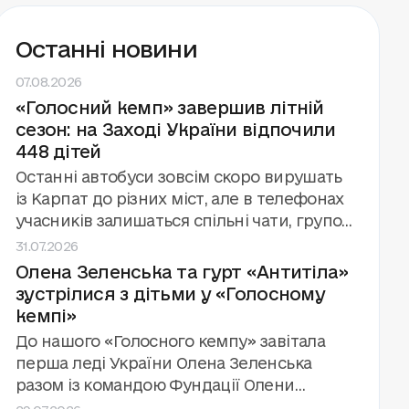
Останні новини
07.08.2026
«Голосний кемп» завершив літній
сезон: на Заході України відпочили
448 дітей
Останні автобуси зовсім скоро вирушать
із Карпат до різних міст, але в телефонах
учасників залишаться спільні чати, групові
31.07.2026
фото й обіцянки зустрітися знову.
Олена Зеленська та гурт «Антитіла»
«Голосний кемп» завершив третій сезон
зустрілися з дітьми у «Голосному
поспіль за підтримки та у співпраці з
кемпі»
Фундацією Олени Зеленської. Цього літа
фонд «Голоси дітей» провів вісім змін для
До нашого «Голосного кемпу» завітала
448 дітей, які зазнали впливу війни.
перша леді України Олена Зеленська
разом із командою Фундації Олени
29.07.2026
Зеленської та міністром освіти Андрієм