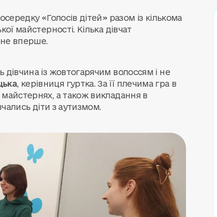
осередку «Голосів дітей» разом із кількома
кої майстерності. Кілька дівчат
 не вперше.
 дівчина із жовтогарячим волоссям і не
цька
, керівниця гуртка. За її плечима гра в
 майстернях, а також викладання в
вчались діти з аутизмом.