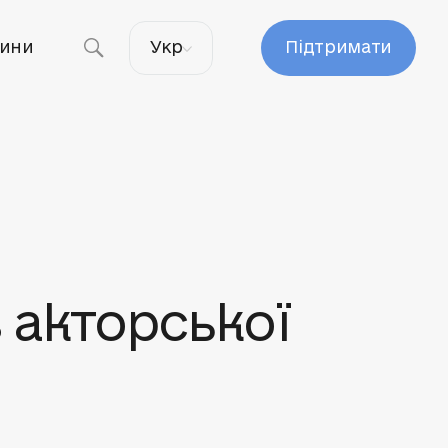
ини
Укр
Підтримати
з акторської