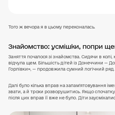
Того ж вечора я в цьому переконалась.
Знайомство: усмішки, попри щ
Заняття почалося зі знайомства. Сидячи в колі, 
відчула щем. Більшість дітей із Донеччини — Дон
Горлівки», — продовжила сумний логічний ряд.
Далі було кілька вправ на запам’ятовування іме
звати, а й трохи розворушитись. Якщо спочатку 
після цих вправ її вже не було. Діти заусміхалис