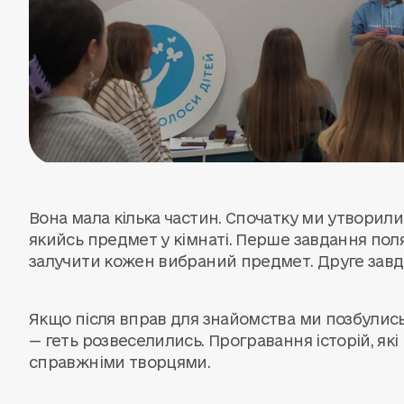
Вона мала кілька частин. Спочатку ми утворили 
якийсь предмет у кімнаті. Перше завдання поля
залучити кожен вибраний предмет. Друге завда
Якщо після вправ для знайомства ми позбулись
— геть розвеселились. Програвання історій, які
справжніми творцями.