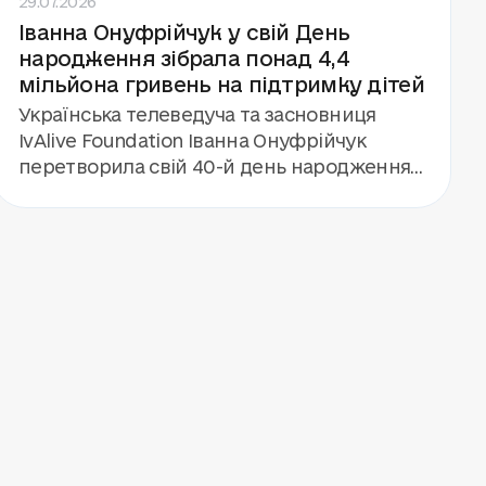
Іванна Онуфрійчук у свій День
Бутенком. А ще — гурт «Антитіла», який
народження зібрала понад 4,4
дав концерт для 112 дітей і команди кемпу.
мільйона гривень на підтримку дітей
Українська телеведуча та засновниця
IvAlive Foundation Іванна Онуфрійчук
перетворила свій 40-й день народження
на благодійну подію. Замість подарунків
вона запропонувала гостям підтримати
будівництво «Центру дитинства» фонду
«Голоси дітей». Завдяки збору та
особистому внеску Іванни та її родини
вдалося залучити понад 4,4 мільйона
гривень.