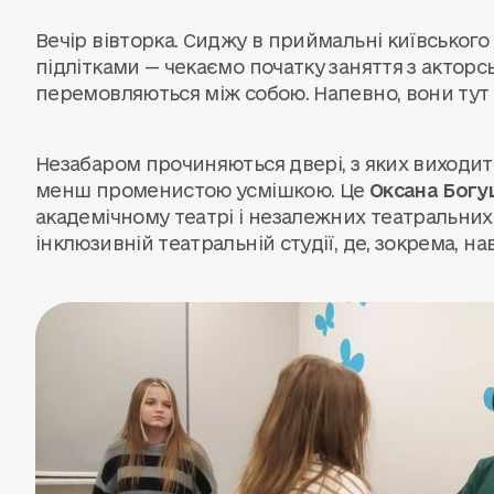
Вечір вівторка. Сиджу в приймальні київського 
підлітками — чекаємо початку заняття з акторсь
перемовляються між собою. Напевно, вони тут
Незабаром прочиняються двері, з яких виходить
менш променистою усмішкою. Це
Оксана Богу
академічному театрі і незалежних театральних
інклюзивній театральній студії, де, зокрема, на