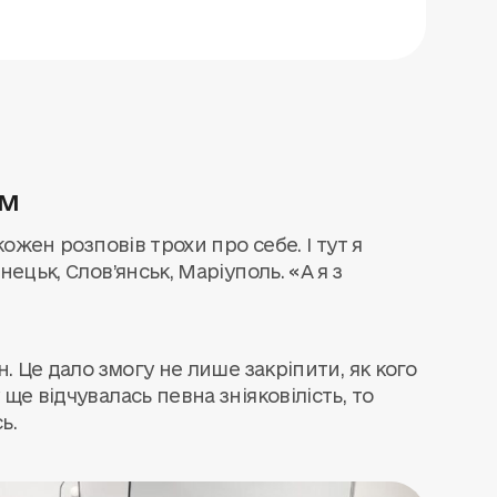
ем
кожен розповів трохи про себе. І тут я
ецьк, Слов’янськ, Маріуполь. «А я з
н. Це дало змогу не лише закріпити, як кого
ще відчувалась певна зніяковілість, то
ь.