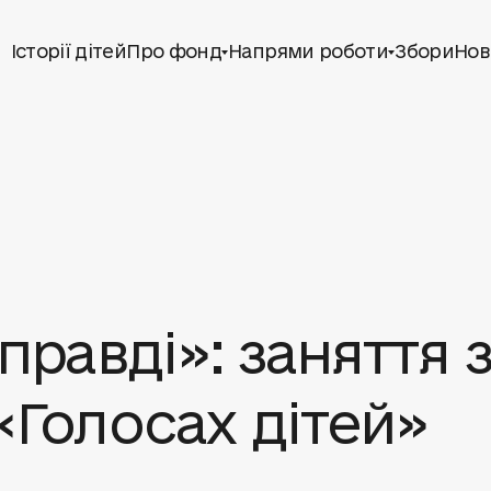
Історії дітей
Про фонд
Напрями роботи
Збори
Нов
правді»: заняття 
«Голосах дітей»