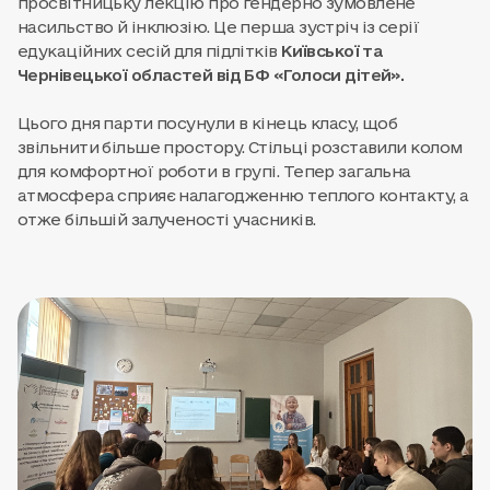
просвітницьку лекцію про гендерно зумовлене
насильство й інклюзію. Це перша зустріч із серії
едукаційних сесій для підлітків
Київської та
Чернівецької областей від БФ «Голоси дітей».
Цього дня парти посунули в кінець класу, щоб
звільнити більше простору. Стільці розставили колом
для комфортної роботи в групі. Тепер загальна
атмосфера сприяє налагодженню теплого контакту, а
отже більшій залученості учасників.