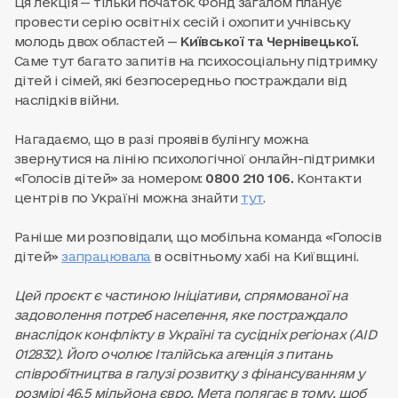
Ця лекція — тільки початок. Фонд загалом планує
провести серію освітніх сесій і охопити учнівську
молодь двох областей —
Київської та Чернівецької.
Саме тут багато запитів на психосоціальну підтримку
дітей і сімей, які безпосередньо постраждали від
наслідків війни.
Нагадаємо, що в разі проявів булінгу можна
звернутися на лінію психологічної онлайн-підтримки
«Голосів дітей» за номером:
0800 210 106.
Контакти
центрів по Україні можна знайти
тут
.
Раніше ми розповідали, що мобільна команда «Голосів
дітей»
запрацювала
в освітньому хабі на Київщині.
Цей проєкт є частиною Ініціативи, спрямованої на
задоволення потреб населення, яке постраждало
внаслідок конфлікту в Україні та сусідніх регіонах (AID
012832). Його очолює Італійська агенція з питань
співробітництва в галузі розвитку з фінансуванням у
розмірі 46,5 мільйона євро. Мета полягає в тому, щоб