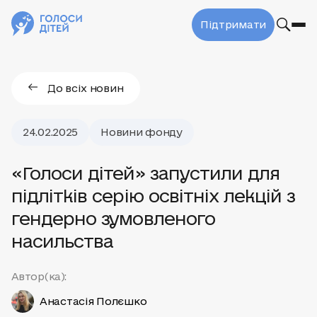
Підтримати
До всіх новин
24.02.2025
Новини фонду
«Голоси дітей» запустили для
підлітків серію освітніх лекцій з
гендерно зумовленого
насильства
Автор(ка):
Анастасія Полєшко