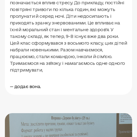
позначається вплив стресу. До прикладу, постійні
повітряні тривоги по кілька годин, які можуть
пролунати й серед ночі. Діти недосипають і
приходять зранку знервованими. Це впливає на
їхній моральний стан і ментальне здоровʼя. У
такому складі, як тепер, 9-В існує вже два роки.
Цей клас сформувався з восьмого класу, цих дітей
набрали новенькими. Разом навчаємося,
працюємо, стали командою, інколи й сімʼєю.
Тримаємося на звʼязку і намагаємось одне одного
підтримувати,
— додає вона.