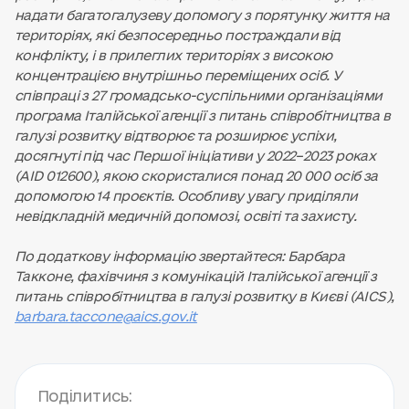
надати багатогалузеву допомогу з порятунку життя на
територіях, які безпосередньо постраждали від
конфлікту, і в прилеглих територіях з високою
концентрацією внутрішньо переміщених осіб. У
співпраці з 27 громадсько-суспільними організаціями
програма Італійської агенції з питань співробітництва в
галузі розвитку відтворює та розширює успіхи,
досягнуті під час Першої ініціативи у 2022–2023 роках
(AID 012600), якою скористалися понад 20 000 осіб за
допомогою 14 проєктів. Особливу увагу приділяли
невідкладній медичній допомозі, освіті та захисту.
По додаткову інформацію звертайтеся: Барбара
Такконе, фахівчиня з комунікацій Італійської агенції з
питань співробітництва в галузі розвитку в Києві (AICS),
barbara.taccone@aics.gov.it
Поділитись: