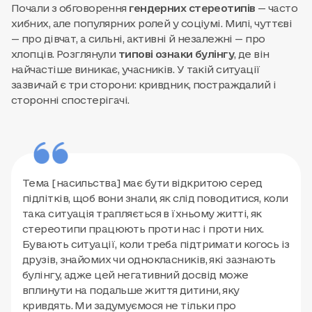
Почали з обговорення
гендерних стереотипів
— часто
хибних, але популярних ролей у соціумі. Милі, чуттєві
— про дівчат, а сильні, активні й незалежні — про
хлопців. Розглянули
типові ознаки булінгу
, де він
найчастіше виникає, учасників. У такій ситуації
зазвичай є три сторони: кривдник, постраждалий і
сторонні спостерігачі.
Тема [насильства] має бути відкритою серед
підлітків, щоб вони знали, як слід поводитися, коли
така ситуація трапляється в їхньому житті, як
стереотипи працюють проти нас і проти них.
Бувають ситуації, коли треба підтримати когось із
друзів, знайомих чи однокласників, які зазнають
булінгу, адже цей негативний досвід може
вплинути на подальше життя дитини, яку
кривдять. Ми задумуємося не тільки про