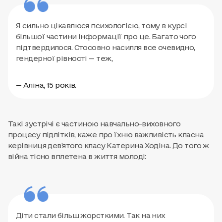
Я сильно цікавлюся психологією, тому в курсі
більшої частини інформації про це. Багато чого
підтвердилося. Стосовно насилля все очевидно,
гендерної рівності — теж,
— Аліна, 15 років.
Такі зустрічі є частиною навчально-виховного
процесу підлітків, каже про їхню важливість класна
керівниця дев’ятого класу Катерина Ходіна. До того ж
війна тісно вплетена в життя молоді:
Діти стали більш жорсткими. Так на них