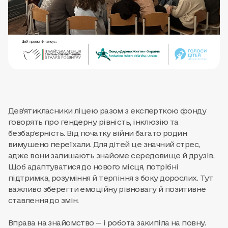
Дев’ятикласники ліцею разом з експерткою фонду
говорять про гендерну рівність, інклюзію та
безбарʼєрність. Від початку війни багато родин
вимушено переїхали. Для дітей це значний стрес,
адже вони залишають знайоме середовище й друзів.
Щоб адаптуватися до нового місця, потрібні
підтримка, розуміння й терпіння з боку дорослих. Тут
важливо зберегти емоційну рівновагу й позитивне
ставлення до змін.
Вправа на знайомство — і робота закипіла на повну.