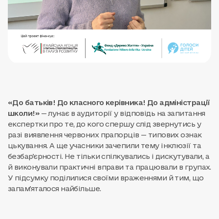
«До батьків! До класного керівника! До адміністрації
школи!»
— лунає в аудиторії у відповідь на запитання
експертки про те, до кого спершу слід звернутись у
разі виявлення червоних прапорців — типових ознак
цькування. А ще учасники зачепили тему інклюзії та
безбарʼєрності. Не тільки спілкувались і дискутували, а
й виконували практичні вправи та працювали в групах.
У підсумку поділилися своїми враженнями й тим, що
запамʼяталося найбільше.