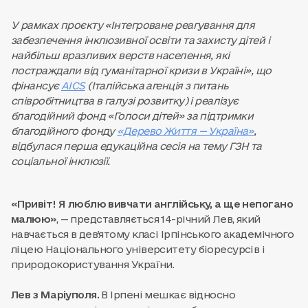
У рамках проєкту «Інтегроване реагування для
забезпечення інклюзивної освіти та захисту дітей і
найбільш вразливих верств населення, які
постраждали від гуманітарної кризи в Україні», що
фінансує
AICS
(Італійська агенція з питань
співробітництва в галузі розвитку) і реалізує
благодійний фонд «Голоси дітей» за підтримки
благодійного фонду
«Дерево Життя — Україна»
,
відбулася перша едукаційна сесія на тему ГЗН та
соціальної інклюзії.
«Привіт! Я люблю вивчати англійську, а ще непогано
малюю»
, — представляється 14-річний Лев, який
навчається в дев’ятому класі Ірпінського академічного
ліцею Національного університету біоресурсів і
природокористування України.
Лев з Маріуполя.
В Ірпені мешкає відносно