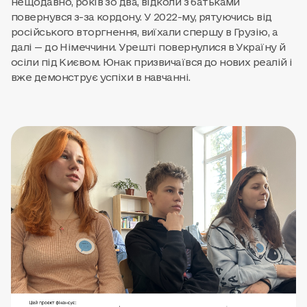
нещодавно, років зо два, відколи з батьками
повернувся з-за кордону. У 2022-му, рятуючись від
російського вторгнення, виїхали спершу в Грузію, а
далі — до Німеччини. Урешті повернулися в Україну й
осіли під Києвом. Юнак призвичаївся до нових реалій і
вже демонструє успіхи в навчанні.