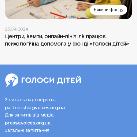
Новини фонду
23.04.2024
Центри, кемпи, онлайн-лінія: як працює
психологічна допомога у фонді «Голоси дітей»
З питань партнерства
partnership@voices.org.ua
Для запитів від медіа
press@voices.org.ua
Загальні запитання
info@voices.org.ua