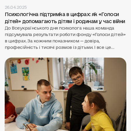
26.04.2025
Психологічна підтримка в цифрах: як «Голоси
дітей» допомагають дітям і родинам у час війни
До Всеукраїнського дня психолога наша команда
підсумувала результати роботи фонду «Голоси дітей»
в цифрах. За кожним показником — довіра,
професійність і тисячі розмов із дітьми. І все це
стало можливим завдяки підтримці наших партнерів,
донорів і всіх небайдужих.