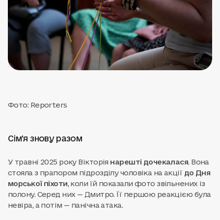
Фото: Reporters
Сім'я знову разом
У травні 2025 року Вікторія
нарешті дочекалася
. Вона
стояла з прапором підрозділу чоловіка на акції
до Дня
морської піхоти
, коли їй показали фото звільнених із
полону. Серед них — Дмитро. Її першою реакцією була
невіра, а потім — панічна атака.