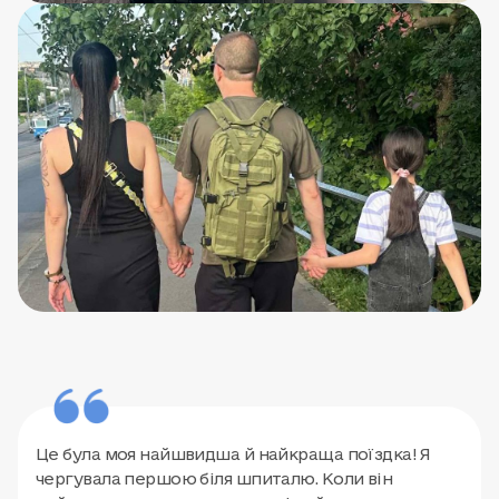
Це була моя найшвидша й найкраща поїздка! Я
чергувала першою біля шпиталю. Коли він