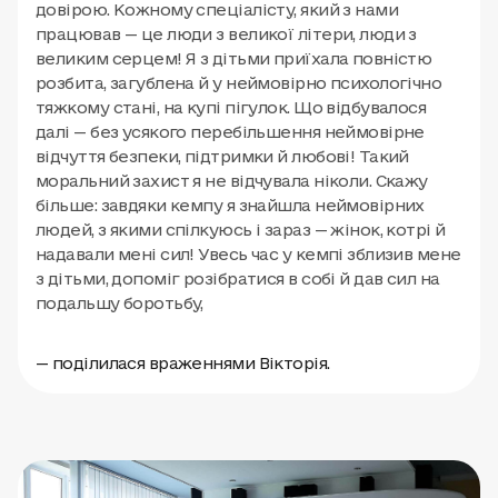
довірою. Кожному спеціалісту, який з нами
працював — це люди з великої літери, люди з
великим серцем! Я з дітьми приїхала повністю
розбита, загублена й у неймовірно психологічно
тяжкому стані, на купі пігулок. Що відбувалося
далі — без усякого перебільшення неймовірне
відчуття безпеки, підтримки й любові! Такий
моральний захист я не відчувала ніколи. Скажу
більше: завдяки кемпу я знайшла неймовірних
людей, з якими спілкуюсь і зараз — жінок, котрі й
надавали мені сил! Увесь час у кемпі зблизив мене
з дітьми, допоміг розібратися в собі й дав сил на
подальшу боротьбу,
— поділилася враженнями Вікторія.