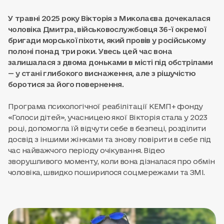
У травні 2025 року Вікторія з Миколаєва дочекалася
чоловіка Дмитра, військовослужбовця 36-ї окремої
бригади морської піхоти, який провів у російському
полоні понад три роки. Увесь цей час вона
залишалася з двома доньками в місті під обстрілами
— у стані глибокого виснаження, але з рішучістю
боротися за його повернення.
Програма психологічної реабілітації КЕМП+ фонду
«Голоси дітей», учасницею якої Вікторія стала у 2023
році, допомогла їй відчути себе в безпеці, розділити
досвід з іншими жінками та знову повірити в себе під
час найважчого періоду очікування. Відео
зворушливого моменту, коли вона дізналася про обмін
чоловіка, швидко поширилося соцмережами та ЗМІ.