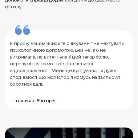
допомога справді додає сил
дійти до щасливого
фіналу.
Я прошу наших жінок "в очікуванні" не нехтувати
психологічною допомогою. Без неї я б не
витримала, не витягнула б цей тягар болю,
нерозуміння, самотності та великої
відповідальності. Мене це врятувало, і я дуже
сподіваюся, що моя історія комусь надасть сил
боротися далі,
— закликає Вікторія.