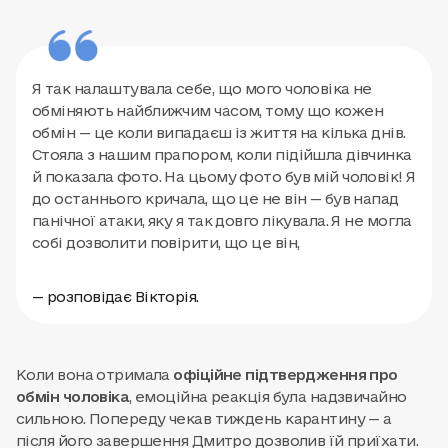
Я так налаштувала себе, що мого чоловіка не
обміняють найближчим часом, тому що кожен
обмін — це коли випадаєш із життя на кілька днів.
Стояла з нашим прапором, коли підійшла дівчинка
й показала фото. На цьому фото був мій чоловік! Я
до останнього кричала, що це не він — був напад
панічної атаки, яку я так довго лікувала. Я не могла
собі дозволити повірити, що це він,
— розповідає Вікторія.
Коли вона отримала
офіційне підтвердження про
обмін чоловіка
, емоційна реакція була надзвичайно
сильною. Попереду чекав тиждень карантину — а
після його завершення Дмитро дозволив їй приїхати.