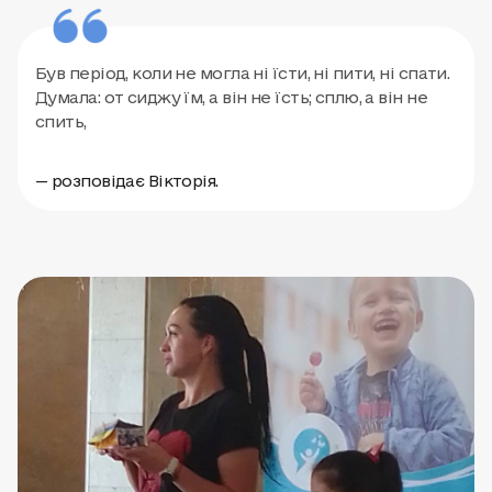
Був період, коли не могла ні їсти, ні пити, ні спати.
Думала: от сиджу їм, а він не їсть; сплю, а він не
спить,
— розповідає Вікторія.