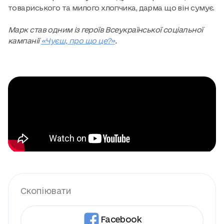
товариського та милого хлопчика, дарма що він сумує.
Марк став одним із героїв Всеукраїнської соціальної
кампанії
«Чуєш, про що це?»
.
Скопіювати
Facebook