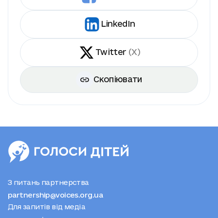
LinkedIn
Twitter
(X)
Скопіювати
З питань партнерства
partnership@voices.org.ua
Для запитів від медіа
press@voices.org.ua