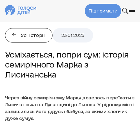
Підтримати
Усі історії
23.01.2025
Усміхається, попри сум: історія
семирічного Марка з
Лисичанська
Через війну семирічному Марку довелось переїхати з
Лисичанська на Луганщині до Львова. У рідному місті
залишились його дідусь і бабуся, за якими хлопчик
дуже сумує.