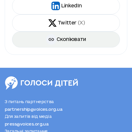
LinkedIn
Twitter
(X)
Скопіювати
З питань партнерства
partnership@voices.org.ua
Для запитів від медіа
press@voices.org.ua
Загальні запитання