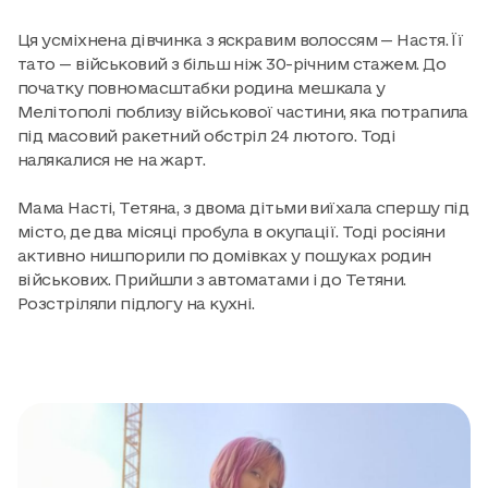
Ця усміхнена дівчинка з яскравим волоссям — Настя. Її
тато — військовий з більш ніж 30-річним стажем. До
початку повномасштабки родина мешкала у
Мелітополі поблизу військової частини, яка потрапила
під масовий ракетний обстріл 24 лютого. Тоді
налякалися не на жарт.
Мама Насті, Тетяна, з двома дітьми виїхала спершу під
місто, де два місяці пробула в окупації. Тоді росіяни
активно нишпорили по домівках у пошуках родин
військових. Прийшли з автоматами і до Тетяни.
Розстріляли підлогу на кухні.