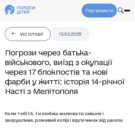
Підтримати
Усі історії
12.02.2025
Погрози через батька-
військового, виїзд з окупації
через 17 блокпостів та нові
фарби у житті: історія 14-річної
Насті з Мелітополя
Коли тобі 14, ти любиш малювати смішне і
зворушливе, рожевий колір і відпочинок від школи.