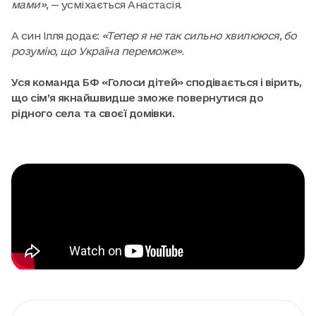
мами»,
— усміхається Анастасія.
А син Ілля додає:
«Тепер я не так сильно хвилююся, бо
розумію, що Україна переможе»
.
Уся команда БФ «Голоси дітей» сподівається і вірить,
що сім’я якнайшвидше зможе повернутися до
рідного села та своєї домівки.