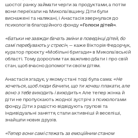
шостої ранку займати черги за продуктами, а потім
вони переїхали на Миколаївщину. Діти були
виснажені та налякані, і Анастасія звернулася до
психологів благодійного фонду
«Голоси дітей»
.
«Батьки не завжди бачать зміни в поведінці дітей, бо
самі перебувають у стресі»
, — каже Вікторія Федорчук,
куратор проєкту «Мобільні бригади» в Миколаївській
області. Тому дорослим так важливо дбати і про свій
стан, щоб вчасно допомогти своїм дітям.
Анастасія згадує, у якому стані тоді була сама:
«Не
хочеться, щоб люди бачили, що ти хочеш плакати, але
воно з тебе виходить і виходить»
. Але тепер жінка й
діти не пропускають жодної зустрічі з психологами
фонду. Діти з радістю відвідують групові та
індивідуальні заняття, стали активніші й веселіші,
знайшли нових друзів.
«Тепер вони самі стежать за емоційним станом