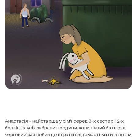
Анастасія – найстарша у сім’ї серед 3-х сестер і 2-х
братів. Їх усіх забрали з родини, коли п’яний батько в
черговий раз побив до втрати свідомості мати, а потім