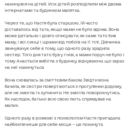
накинувся на дітей. Усіх дітей розподілили між двома
інтернатами та будинком малятка.
Через те, що Настя була старшою, їй часто
діставалось від тата, якщо мами не було вдома. Вона
може детально і довго описувати, як саме тато бив
маму, і всі синці і шрами від побоїв на її тілі. Дівчинка
звинувачує себе в тому, що одного разу зрадила
сестер. Того дня тато був у гніві, а мами поруч не було і
тому Анастасія вибігла з будинку, відчуваючи, що зараз
на неї накинуться.
Вона сховалась за сміттєвим баком. Звідти вона
бачила, як сестри повертаються з прогулянки додому,
але не змогла їх зупинити. Не змогла поворохнутись.
Як наслідок, батько всю свою лють спрямував на
малих.
Одного разу в розмові з психологом Настя пригадала
найбезпечніше для себе місце – це покинута