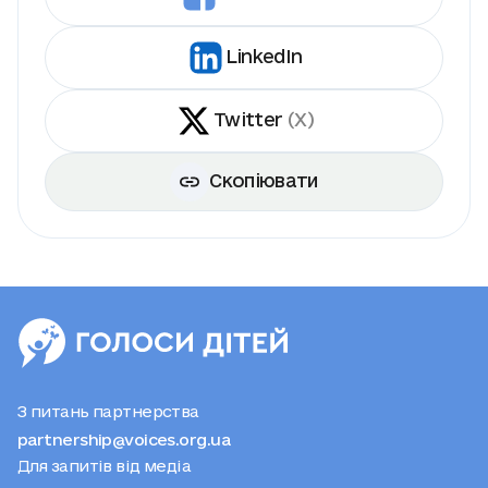
LinkedIn
Twitter
(X)
Скопіювати
З питань партнерства
partnership@voices.org.ua
Для запитів від медіа