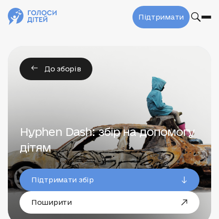
Підтримати
До зборів
Hyphen Dash: збір на допомогу
дітям
Підтримати збір
Поширити