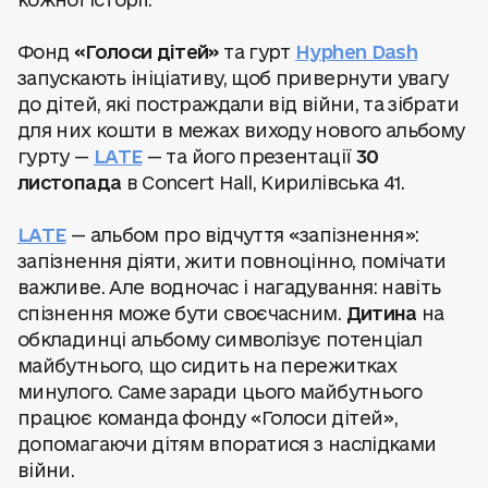
кожної історії.
Фонд
«Голоси дітей»
та гурт
Hyphen Dash
запускають ініціативу, щоб привернути увагу
до дітей, які постраждали від війни, та зібрати
для них кошти в межах виходу нового альбому
гурту —
LATE
— та його презентації
30
листопада
в Concert Hall, Кирилівська 41.
LATE
— альбом про відчуття «запізнення»:
запізнення діяти, жити повноцінно, помічати
важливе. Але водночас і нагадування: навіть
спізнення може бути своєчасним.
Дитина
на
обкладинці альбому символізує потенціал
майбутнього, що сидить на пережитках
минулого. Саме заради цього майбутнього
працює команда фонду «Голоси дітей»,
допомагаючи дітям впоратися з наслідками
війни.