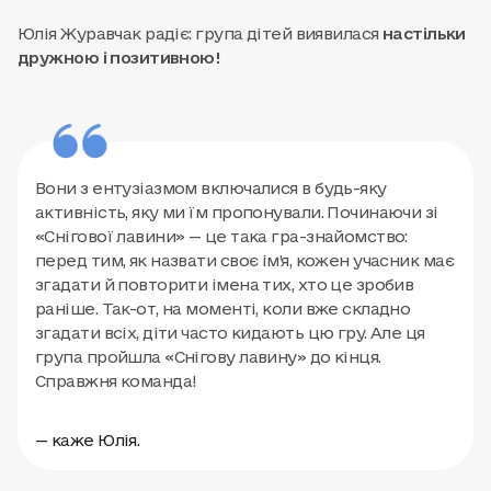
Юлія Журавчак радіє: група дітей виявилася
настільки
дружною і позитивною!
Вони з ентузіазмом включалися в будь-яку
активність, яку ми їм пропонували. Починаючи зі
«Снігової лавини» — це така гра-знайомство:
перед тим, як назвати своє ім’я, кожен учасник має
згадати й повторити імена тих, хто це зробив
раніше. Так-от, на моменті, коли вже складно
згадати всіх, діти часто кидають цю гру. Але ця
група пройшла «Снігову лавину» до кінця.
Справжня команда!
— каже Юлія.