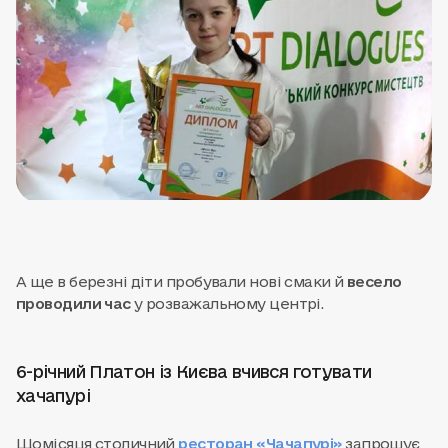
А ще в березні діти пробували нові смаки й
весело
проводили час
у розважальному центрі.
6-річний Платон із Києва вчився готувати
хачапурі
Щомісяця столичний
ресторан «Чачапурі»
запрошує