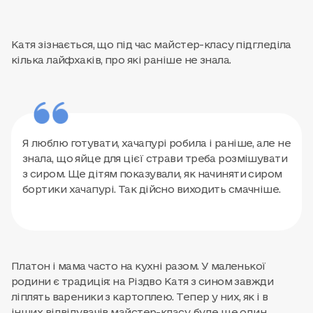
Катя зізнається, що під час майстер-класу підгледіла
кілька лайфхаків, про які раніше не знала.
Я люблю готувати, хачапурі робила і раніше, але не
знала, що яйце для цієї страви треба розмішувати
з сиром. Ще дітям показували, як начиняти сиром
бортики хачапурі. Так дійсно виходить смачніше.
Платон і мама часто на кухні разом. У маленької
родини є традиція: на Різдво Катя з сином завжди
ліплять вареники з картоплею. Тепер у них, як і в
інших відвідувачів майстер-класу, буде ще один