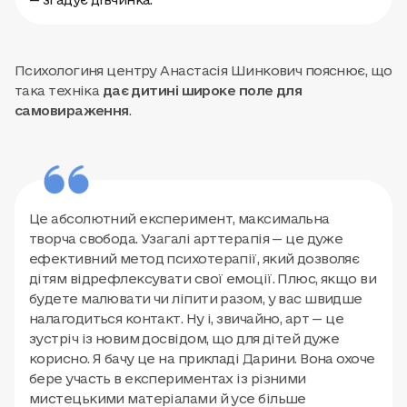
— згадує дівчинка.
Психологиня центру Анастасія Шинкович пояснює, що
така техніка
дає дитині
широке поле для
самовираження
.
Це абсолютний експеримент, максимальна
творча свобода. Узагалі арттерапія — це дуже
ефективний метод психотерапії, який дозволяє
дітям відрефлексувати свої емоції. Плюс, якщо ви
будете малювати чи ліпити разом, у вас швидше
налагодиться контакт. Ну і, звичайно, арт — це
зустріч із новим досвідом, що для дітей дуже
корисно. Я бачу це на прикладі Дарини. Вона охоче
бере участь в експериментах із різними
мистецькими матеріалами й усе більше