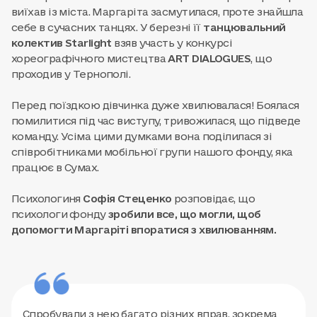
виїхав із міста. Маргаріта засмутилася, проте знайшла
себе в сучасних танцях. У березні її
танцювальний
колектив Starlight
взяв участь у конкурсі
хореографічного мистецтва
ART DIALOGUES
, що
проходив у Тернополі.
Перед поїздкою дівчинка дуже хвилювалася! Боялася
помилитися під час виступу, тривожилася, що підведе
команду. Усіма цими думками вона поділилася зі
співробітниками мобільної групи нашого фонду, яка
працює в Сумах.
Психологиня
Софія Стеценко
розповідає, що
психологи фонду
зробили все, що могли, щоб
допомогти Маргаріті впоратися з хвилюванням.
Спробували з нею багато різних вправ, зокрема