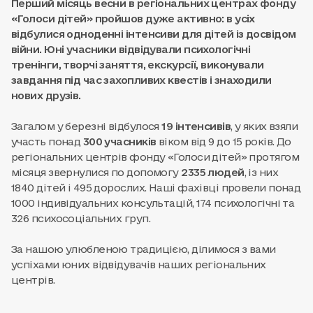
Перший місяць весни в регіональних центрах фонду
«Голоси дітей» пройшов дуже активно: в усіх
відбулися одноденні інтенсиви для дітей із досвідом
війни. Юні учасники відвідували психологічні
тренінги, творчі заняття, екскурсії, виконували
завдання під час захопливих квестів і знаходили
нових друзів.
Загалом у березні відбулося
19 інтенсивів
, у яких взяли
участь понад
300 учасників
віком від 9 до 15 років. До
регіональних центрів фонду «Голоси дітей» протягом
місяця звернулися по допомогу
2335 людей
, із них
1840 дітей і 495 дорослих. Наші фахівці провели понад
1000 індивідуальних консультацій, 174 психологічні та
326 психосоціальних груп.
За нашою улюбленою традицією, ділимося з вами
успіхами юних відвідувачів наших регіональних
центрів.