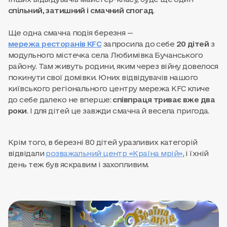
спільний, затишний і смачний спогад
.
Ще одна смачна подія березня —
мережа ресторанів KFC
запросила до себе
20 дітей
з
модульного містечка села Любимівка Бучанського
району. Там живуть родини, яким через війну довелося
покинути свої домівки. Юних відвідувачів нашого
київського регіонального центру мережа KFC кличе
до себе далеко не вперше:
співпраця триває вже два
роки
. І для дітей це завжди смачна й весела пригода.
Крім того, в березні 80 дітей уразливих категорій
відвідали
розважальний центр «Країна мрій»
, і їхній
день теж був яскравим і захопливим.