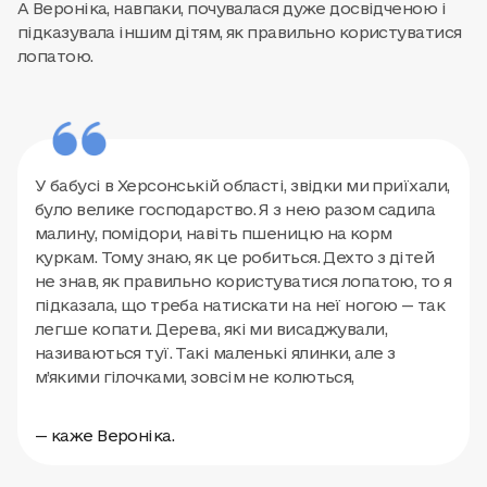
А Вероніка, навпаки, почувалася дуже досвідченою і
підказувала іншим дітям, як правильно користуватися
лопатою.
У бабусі в Херсонській області, звідки ми приїхали,
було велике господарство. Я з нею разом садила
малину, помідори, навіть пшеницю на корм
куркам. Тому знаю, як це робиться. Дехто з дітей
не знав, як правильно користуватися лопатою, то я
підказала, що треба натискати на неї ногою — так
легше копати. Дерева, які ми висаджували,
називаються туї. Такі маленькі ялинки, але з
м’якими гілочками, зовсім не колються,
— каже Вероніка.