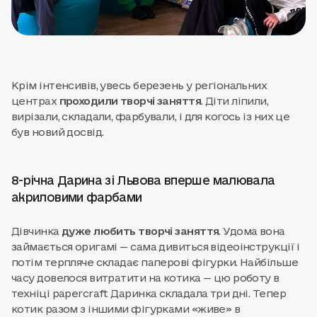
Крім інтенсивів, увесь березень у регіональних
центрах
проходили творчі заняття
. Діти ліпили,
вирізали, складали, фарбували, і для когось із них це
був новий досвід.
8-річна Дарина зі Львова вперше малювала
акриловими фарбами
Дівчинка
дуже любить творчі заняття
. Удома вона
займається оригамі — сама дивиться відеоінструкції і
потім терпляче складає паперові фігурки. Найбільше
часу довелося витратити на котика — цю роботу в
техніці papercraft Даринка складала три дні. Тепер
котик разом з іншими фігурками «живе» в