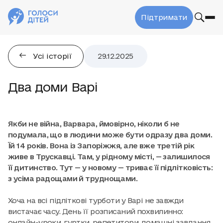
Підтримати
Усі історії
29.12.2025
Два доми Варі
Якби не війна, Варвара, ймовірно, ніколи б не
подумала, що в людини може бути одразу два доми.
Їй 14 років. Вона із Запоріжжя, але вже третій рік
живе в Трускавці. Там, у рідному місті, — залишилося
її дитинство. Тут — у новому — триває її підлітковість:
з усіма радощами й труднощами.
Хоча на всі підліткові турботи у Варі не завжди
вистачає часу. День її розписаний похвилинно:
онлайн-уроки, гуртки, репетитори, домашні завдання.