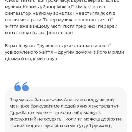
А коли з’являється трохи часу, Варя повертається до
музики. Колись у Запоріжжі в її кімнаті стояв
синтезатор, на якому вона так і не встигла як слід
навчитися грати. Тепер музика повертається в її
життя вже в іншому місті: після трирічної перерви
вона знову сіла за фортепіано.
Варя відчуває: Трускавець уже став частиною її
усвідомленого життя — другим домом: із його мріями,
цілями й людьми поруч.
Я сумую за Запоріжжям. Але якщо поїду звідси,
мені вже бракуватиме людей, яких я зустріла тут.
Дружба для мене — це коли тебе можуть
вислухати й не осудять. І коли ти можеш довіряти.
І таких людей я зустріла саме тут, у Трускавці,