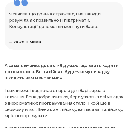
Я бачила, що донька страждає, і не завжди
розуміла, як правильно її підтримати.
Консультації допомогли мені чути Варю,
— каже її мама.
А сама дівчинка додає: «Я думаю, що варто ходити
до психолога. Бо ця війна в будь-якому випадку
шкодить нам ментально».
І викликом, і водночас опорою для Варі зараз є
навчання. Вона добре вчиться, бере участь в олімпіадах
з інформатики: програмування стало її хобі ще в
сьомому класі. Вивчає англійську, взялася за італійську,
мріє подорожувати.