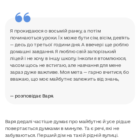
Я прокидаюся о восьмій ранку, а потім
починаються уроки. Їх може бути сім, вісім, дев’ять
— десь до третьої години дня. А ввечері ще роблю
домашні завдання. Я люблю свій запорізький
ліцей і не хочу в іншу школу. Інколи я втомлююся,
часом щось не встигаю, але навчання для мене
зараз дуже важливе. Моя мета — гарно вчитися, бо
вважаю, що моє майбутнє залежить від знань,
— розповідає Варя.
Варя дедалі частіше думає про майбутнє й усе рідше
повертається думками в минуле. Та є речі, які не
забуваються. Перший дім на такій рідній вулиці.