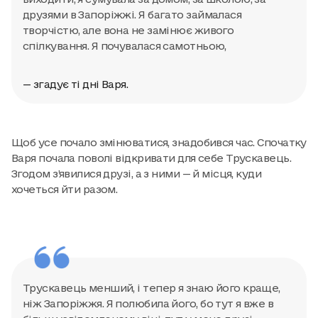
друзями в Запоріжжі. Я багато займалася
творчістю, але вона не замінює живого
спілкування. Я почувалася самотньою,
— згадує ті дні Варя.
Щоб усе почало змінюватися, знадобився час. Спочатку
Варя почала поволі відкривати для себе Трускавець.
Згодом з’явилися друзі, а з ними — й місця, куди
хочеться йти разом.
Трускавець менший, і тепер я знаю його краще,
ніж Запоріжжя. Я полюбила його, бо тут я вже в