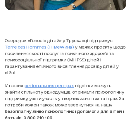
Осередок «Голосів дітей» у Трускавці підтримує
Terre des Hommes (Німеччина)
у межах проєкту щодо
посилення якості послуг із психічного здоровʼя та
психосоціальної підтримки (MHPSS) дітей і
гарантування етичного висвітлення досвіду дітей у
війні.
У наших
регіональних центрах
підлітки можуть
знайти спільноту однодумців, отримати психологічну
підтримку, узяти участь у творчих заняттях та іграх. За
потреби кожен також може звернутися на нашу
безоплатну лінію психологічної допомоги для дітей і
батьків: 0 800 210 106.