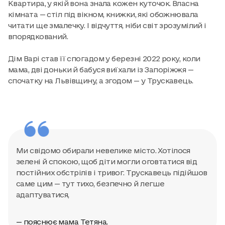
Квартира, у якій вона знала кожен куточок. Власна
кімната — стіл під вікном, книжки, які обожнювала
читати ще змалечку. І відчуття, ніби світ зрозумілий і
впорядкований.
Дім Варі став її спогадом у березні 2022 року, коли
мама, дві доньки й бабуся виїхали із Запоріжжя —
спочатку на Львівщину, а згодом — у Трускавець.
Ми свідомо обирали невелике місто. Хотілося
зелені й спокою, щоб діти могли оговтатися від
постійних обстрілів і тривог. Трускавець підійшов
саме цим — тут тихо, безпечно й легше
адаптуватися,
— пояснює мама Тетяна.