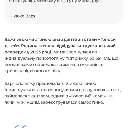
більш усвідомленому віці, тут у мене друзі,
— каже Варя.
Важливою частиною цієї адаптації стали «Голоси
дітей». Родина почала відвідувати трускавецький
осередок у 2023 році.
Мама звернулася по
індивідуальну психологічну підтримку, бо бачила, що
доньці важко переживати зміни, замкненість і
тривогу підліткового віку.
Варя спочатку працювала з психологинею
індивідуально, згодом долучилася до групових занять,
займалася ткацтвом, їздила в «Голосний кемп», на
який, між іншим, зареєструвалася самостійно.